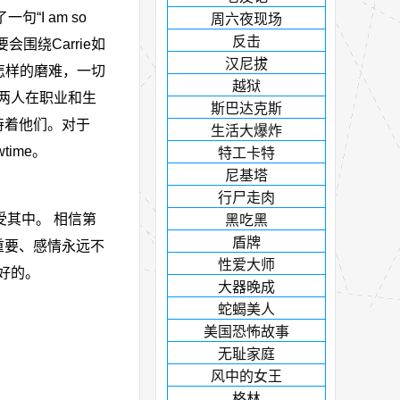
“I am so
周六夜现场
反击
围绕Carrie如
汉尼拔
历怎样的磨难，一切
越狱
理两人在职业和生
斯巴达克斯
待着他们。对于
生活大爆炸
ime。
特工卡特
尼基塔
行尸走肉
其中。 相信第
黑吃黑
盾牌
重要、感情永远不
性爱大师
好的。
大器晚成
蛇蝎美人
美国恐怖故事
无耻家庭
风中的女王
格林