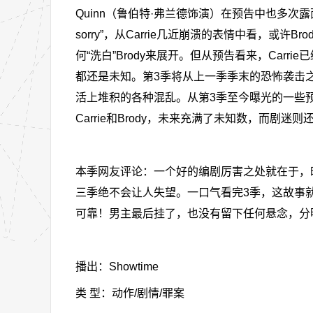
Quinn（鲁伯特·弗兰德饰演）在预告中也多次露面，
sorry”，从Carrie几近崩溃的表情中看，或
何“洗白”Brody来展开。但从预告看来，Car
都还是未知。第3季将从上一季季末的恐怖袭击之后开
活上堆积的各种混乱。从第3季至今曝光的一些
Carrie和Brody，未来充满了未知数，而剧迷
本季网友评论：一个好的编剧厉害之处就在于，
三季绝不会让人失望。一口气看完3季，这故事
可靠！男主最后挂了，也没有留下任何悬念，分
播出：Showtime
类 型：动作/剧情/罪案