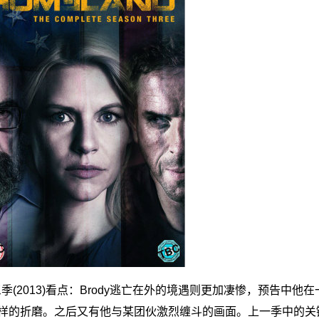
3 第三季(2013)看点：Brody逃亡在外的境遇则更加凄惨，预告中
的折磨。之后又有他与某团伙激烈缠斗的画面。上一季中的关键人