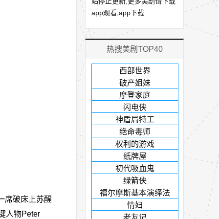
站停止更新,更多美剧请下载
app观看,app下载
热搜美剧TOP40
西部世界
破产姐妹
摩登家庭
闪电侠
神盾局特工
绝命毒师
权利的游戏
纸牌屋
初代吸血鬼
绿箭侠
福尔摩斯基本演绎法
他在一席破床上苏醒
情妇
物Peter
老友记