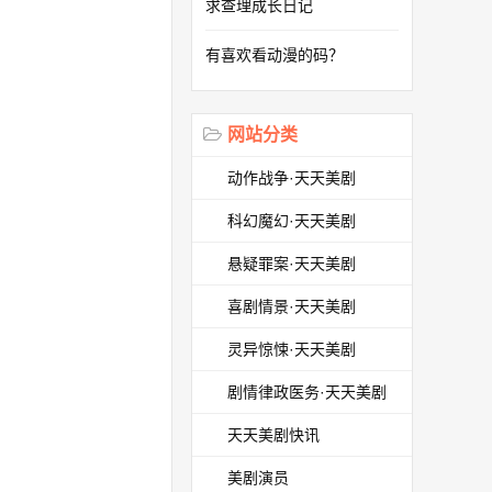
求查理成长日记
有喜欢看动漫的码？
网站分类
动作战争·天天美剧
科幻魔幻·天天美剧
悬疑罪案·天天美剧
喜剧情景·天天美剧
灵异惊悚·天天美剧
剧情律政医务·天天美剧
天天美剧快讯
美剧演员