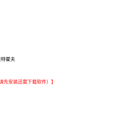
克莱特霍夫
请先安装迅雷下载软件）】