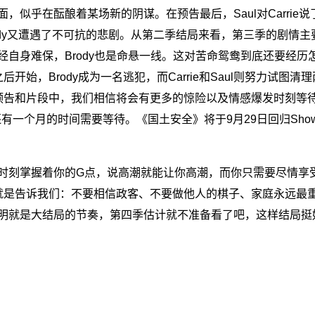
似乎在酝酿着某场新的阴谋。在预告最后，Saul对Carrie说了一句
许Brody又遭遇了不可抗的悲剧。从第二季结局来看，第三季的剧情主要会
rie已经自身难保，Brody也是命悬一线。这对苦命鸳鸯到底还要经
始，Brody成为一名逃犯，而Carrie和Saul则努力试图清
预告和片段中，我们相信将会有更多的惊险以及情感爆发时刻等
则还有一个月的时间需要等待。《国土安全》将于9月29日回归Showt
时刻掌握着你的G点，说高潮就能让你高潮，而你只需要尽情享受
就是告诉我们：不要相信政客、不要做他人的棋子、家庭永远最
明就是大结局的节奏，第四季估计就不准备看了吧，这样结局挺