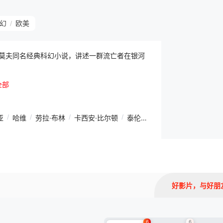
幻
欧美
/
莫夫同名经典科幻小说，讲述一群流亡者在银河
。
全部
/
/
/
/
/
/
亚
哈维
劳拉·布林
卡西安·比尔顿
泰伦斯·曼
霍特·麦克卡兰尼
好影片，与好朋
6
6