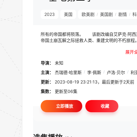
2023
美国
欧美剧
美国剧
剧情
科
/
/
/
所有的帝国都将陨落。 该剧改编自艾萨克·阿西
帝国土崩瓦解之际拯救人类、重建文明的不朽旅程
展开
导演：
未知
/
/
/
主演：
杰瑞德·哈里斯
李·佩斯
卢洛·贝尔
利
更新：
2023-08-19 23:21:13，最后更新于2天前
集数：
更新至06集
立即播放
收藏