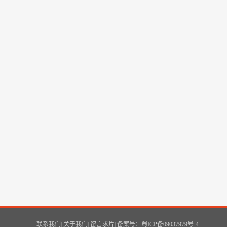
联系我们
|
关于我们
|
留言求片
|
备案号：蜀ICP备09037979号-4