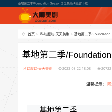
基地第二季/Foundation Season 2 全集高清迅雷下载
首页
>
科幻魔幻·天天美剧
>
基地第二季/Foundatio
基地第二季/Foundatio
科幻魔幻·天天美剧
2023-08-22 18:08
20722
温馨提示：
网
基地第二季