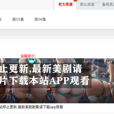
老大资源
默认资源
备用资
集
第05集
第06集
温馨提示：
站停止更新,最新美剧剧集请下载app观看