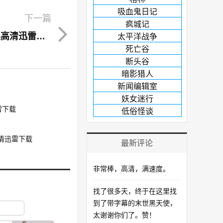
吸血鬼日记
下一篇
疯城记
风骚女子第二季/Minx Season 2 全集高清迅雷下载
太平洋战争
死亡谷
断头谷
暗影猎人
新闻编辑室
妖女迷行
迅雷下载
低俗怪谈
集高清迅雷下载
最新评论
非常棒，高清，满速度。
找了很多天，终于在这里找
到了带字幕的末世黑天使，
太谢谢你们了。赞！