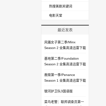
热搜美剧关键词
电影天堂
最近发表
风骚女子第二季/Minx
Season 2 全集高清迅雷下载
基地第二季/Foundation
Season 2 全集高清迅雷下载
救赎第一季/Penance
Season 1 全集高清迅雷下载
银河护卫队3国语版
菜鸟老警：联邦调查员第一