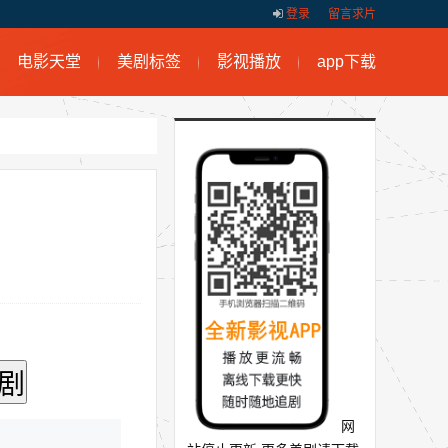
登录
留言求片
电影天堂
美剧标签
影视播放
app下载
网