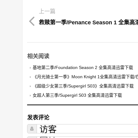
上一篇
相关阅读
基地第二季/Foundation Season 2 全集高清迅雷下载
《月光骑士第一季》Moon Knight 1全集高清迅雷下载
《超级少女第三季/Supergirl S03》全集高清迅雷下载
女超人第三季/Supergirl S03 全集高清迅雷下载
发表评论