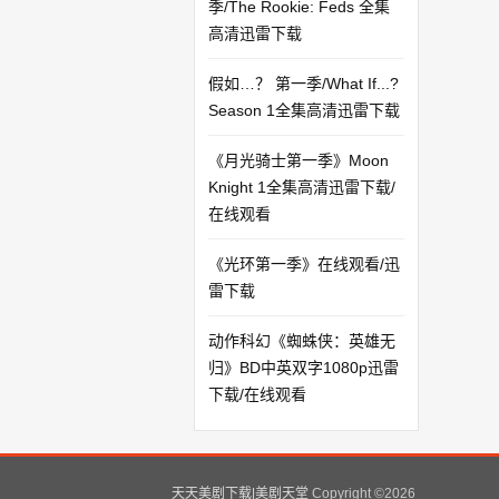
季/The Rookie: Feds 全集
高清迅雷下载
假如…？ 第一季/What If...?
Season 1全集高清迅雷下载
《月光骑士第一季》Moon
Knight 1全集高清迅雷下载/
在线观看
《光环第一季》在线观看/迅
雷下载
动作科幻《蜘蛛侠：英雄无
归》BD中英双字1080p迅雷
下载/在线观看
天天美剧下载|美剧天堂
Copyright ©
2026