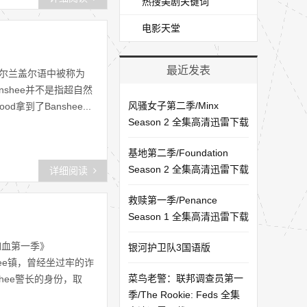
热搜美剧关键词
电影天堂
最近发表
”在爱尔兰盖尔语中被称为
anshee并不是指超自然
风骚女子第二季/Minx
拿到了Banshee...
Season 2 全集高清迅雷下载
基地第二季/Foundation
Season 2 全集高清迅雷下载
详细阅读
救赎第一季/Penance
Season 1 全集高清迅雷下载
爱如血第一季》
银河护卫队3国语版
shee镇，曾经坐过牢的诈
菜鸟老警：联邦调查员第一
nshee警长的身份，取
季/The Rookie: Feds 全集