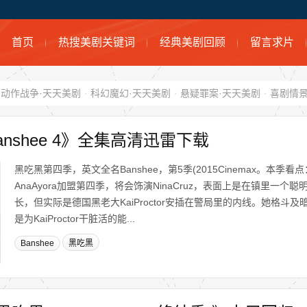
首页
热搜美剧关键词
经典美剧回顾
留言求片
动作战争·天天美剧
·
科幻魔幻·天天美剧
·
悬疑罪案·天天美剧
·
喜剧情景
nshee 4》全集高清迅雷下载
黑吃黑第四季，英文全名Banshee，第5季(2015Cinemax。本季
AnaAyora加盟第四季，将会饰演NinaCruz，表面上是在镇里一个
长，但实际是德国黑老大KaiProctor安插在警局里的内线。她格斗
是为KaiProctor干脏活的能...
Banshee
黑吃黑