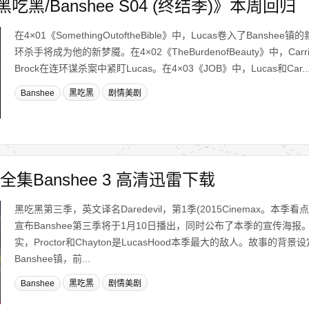
黑/Banshee S04 (终结季)》本周回归
在4×01《SomethingOutoftheBible》中，Lucas卷入了Bansh
环杀手将成为他的新梦魇。在4×02《TheBurdenofBeauty》中，Ca
Brock在连环谋杀案中紧盯Lucas。在4×03《JOB》中，Lucas和Car..
Banshee
黑吃黑
剧情美剧
集Banshee 3 高清迅雷下载
黑吃黑第三季，英文译名Daredevil，第1季(2015Cinemax。本季看
宣布Banshee第三季将于1月10日播出，同时公布了本季的宣传海
实，Proctor和Chayton是LucasHood本季最大的敌人。故事的背
Banshee镇，前...
Banshee
黑吃黑
剧情美剧