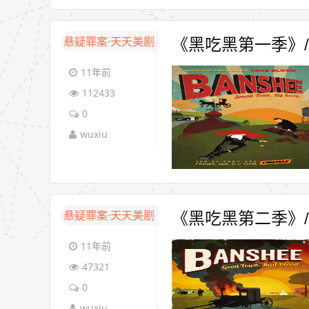
悬疑罪案·天天美剧
《黑吃黑第一季》/B
11年前
112433
0
wuxiu
悬疑罪案·天天美剧
《黑吃黑第二季》/B
11年前
47321
0
wuxiu