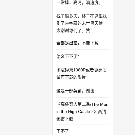
非常棒，高清，满速度。
找了很多天，终于在这里找
到了带字幕的末世黑天使，
太谢谢你们了。赞！
全部是出错，不能下载
怎么下不了”
求赋异禀1080P或者更高质
量可下载的影片
这是一部英剧，谢谢
《高堡奇人第二季/The Man
in the High Castle 2》高清
迅雷下载
下不了