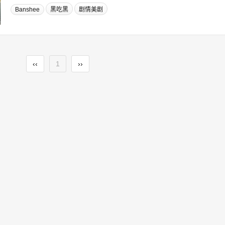
Banshee
黑吃黑
剧情美剧
‹‹
1
››