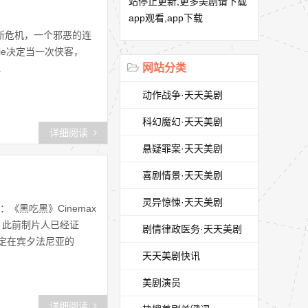
站停止更新,更多美剧请下载
app观看,app下载
ee镇的新危机，一个邪恶的连
rrie决定当一次侠客，
网站分类
.
动作战争·天天美剧
科幻魔幻·天天美剧
详细阅读
悬疑罪案·天天美剧
喜剧情景·天天美剧
灵异惊悚·天天美剧
点：《黑吃黑》Cinemax
报。此前制片人已经证
剧情律政医务·天天美剧
景设定在宾夕法尼亚的
天天美剧快讯
美剧演员
详细阅读