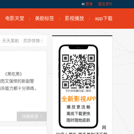
登录
留言求片
电影天堂
美剧标签
影视播放
app下载
·天天美剧
·
灵异惊悚·天天美剧
·
剧情律政医务·天天美剧
·
天天美剧快
看点：《黑吃黑》
聪明而又强悍的新副警
及暗杀能力都十分熟练，
详细阅读
网