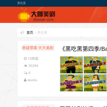
黑吃黑
首页
>
黑吃黑
悬疑罪案·天天美剧
《黑吃黑第四季/Ba
10年前
35294
0
wuxiu