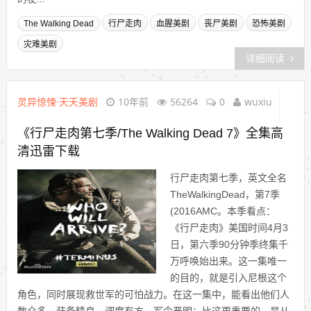
The Walking Dead
行尸走肉
血腥美剧
丧尸美剧
恐怖美剧
灾难美剧
详细阅读
灵异惊悚·天天美剧
10年前
56264
0
wuxiu
《行尸走肉第七季/The Walking Dead 7》全集高
清迅雷下载
行尸走肉第七季，英文全名
TheWalkingDead，第7季
(2016AMC。本季看点：
《行尸走肉》美国时间4月3
日，第六季90分钟季终集千
万呼唤始出来。这一集唯一
的目的，就是引入尼根这个
角色，同时展现救世军的可怕战力。在这一集中，能看出他们人