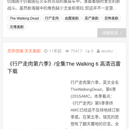
仍围困于仍被困在火车终点站的集装车中，准备着随时发生的新
战斗。虽然新海报中的角色缺少尤金和塔拉,但这并不一定意...
The Walking Dead
行尸走肉
血腥美剧
丧尸美剧
恐怖美剧
灾难美剧
详细阅读
灵异惊悚·天天美剧
11年前
75417
0
wuxiu
《行尸走肉第六季》/全集The Walking 6 高清迅雷
下载
行尸走肉第六季，英文全名
TheWalkingDead，第6季
(2015AMC。本季看点：
《行尸走肉》第5季季终
AMC已经迫不及待地续订新
季度。在第五季，瑞克的思
想有了翻天覆地的巨变。全