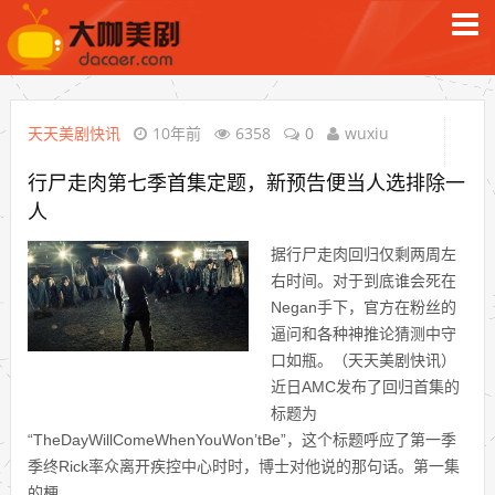
天天美剧快讯
10年前
6358
0
wuxiu
行尸走肉第七季首集定题，新预告便当人选排除一
人
据行尸走肉回归仅剩两周左
右时间。对于到底谁会死在
Negan手下，官方在粉丝的
逼问和各种神推论猜测中守
口如瓶。（天天美剧快讯）
近日AMC发布了回归首集的
标题为
“TheDayWillComeWhenYouWon’tBe”，这个标题呼应了第一季
季终Rick率众离开疾控中心时时，博士对他说的那句话。第一集
的梗...