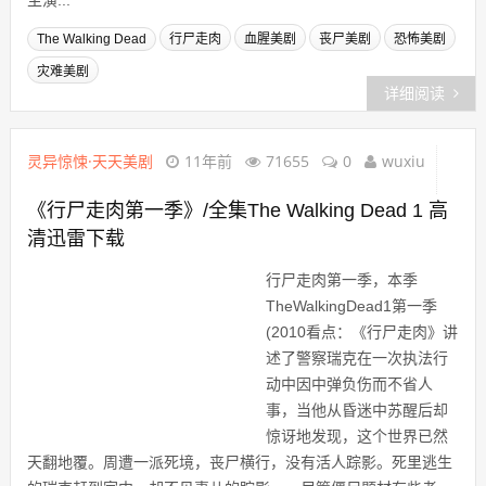
主演...
The Walking Dead
行尸走肉
血腥美剧
丧尸美剧
恐怖美剧
灾难美剧
详细阅读
灵异惊悚·天天美剧
11年前
71655
0
wuxiu
《行尸走肉第一季》/全集The Walking Dead 1 高
清迅雷下载
行尸走肉第一季，本季
TheWalkingDead1第一季
(2010看点：《行尸走肉》讲
述了警察瑞克在一次执法行
动中因中弹负伤而不省人
事，当他从昏迷中苏醒后却
惊讶地发现，这个世界已然
天翻地覆。周遭一派死境，丧尸横行，没有活人踪影。死里逃生