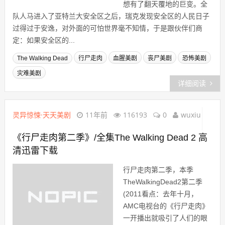
想有了翻天覆地的巨变。全
队人马进入了亚特兰大安全区之后，瑞克发现安全区的人民日子
过得过于安逸，对外面的可怕世界毫不知情，于是跟伙伴们商
定：如果安全区的...
The Walking Dead
行尸走肉
血腥美剧
丧尸美剧
恐怖美剧
灾难美剧
详细阅读
灵异惊悚·天天美剧
11年前
116193
0
wuxiu
《行尸走肉第二季》/全集The Walking Dead 2 高
清迅雷下载
行尸走肉第二季，本季
TheWalkingDead2第二季
(2011看点：去年十月，
AMC电视台的《行尸走肉》
一开播出就吸引了人们的眼