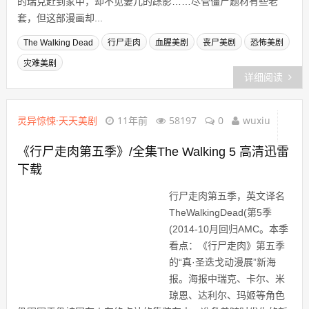
的瑞克赶到家中，却不见妻儿的踪影……尽管僵尸题材有些老
套，但这部漫画却...
The Walking Dead
行尸走肉
血腥美剧
丧尸美剧
恐怖美剧
灾难美剧
详细阅读
灵异惊悚·天天美剧
11年前
58197
0
wuxiu
《行尸走肉第五季》/全集The Walking 5 高清迅雷
下载
行尸走肉第五季，英文译名
TheWalkingDead(第5季
(2014-10月回归AMC。本季
看点：《行尸走肉》第五季
的“真·圣迭戈动漫展”新海
报。海报中瑞克、卡尔、米
琼恩、达利尔、玛姬等角色