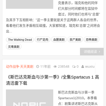
克曼表示，瑞克和他的同伴
们大部分时间都将在监狱中
度过，同时他们也将与“总督”
及其手下互相影响：“这一季主要就是关于这两群人各自的世界，
看着他们发生矛盾相互碰撞。大家都知道，瑞克和‘总督’之间将会
出...
The Walking Dead
行尸走肉
血腥美剧
丧尸美剧
恐怖美剧
灾难美剧
详细阅读
动作战争·天天美剧
11年前
238548
0
wuxiu
《斯巴达克斯血与沙第一季》/全集Spartacus 1 高
清迅雷下载
斯巴达克斯血与沙第一季
Spartacus1(2010。本季看
点：剧集讲述斯巴达克斯从