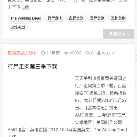
数众多、装备精良、调度有方、军令严明；比这更重要的，是从
上至下心狠...
The Walking Dead
行尸走肉
血腥美剧
丧尸美剧
恐怖美剧
灾难美剧
详细阅读
热搜美剧关键词
11年前
40038
0
wuxiu
行尸走肉第三季下载
天天美剧热搜推荐关键词之
行尸走肉第三季下载，百度
搜索PC指数128，移动指数
67，统计日期2016年3月27
日。【基本信息】播出：
AMC类型：血腥/恐怖/丧尸/
灾难地区：美国制作公司：
AMC语言：英语首播:2012-10-14(美国英文：TheWalkingDead