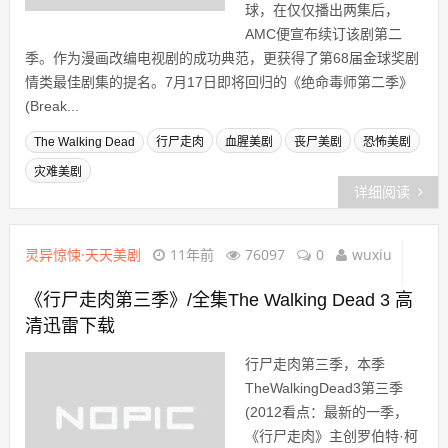
球，在仅仅播出两集后，
AMC便宣布续订该剧第二
季。作为漫画改编电视剧的成功典范，更获得了第68届金球奖剧
情类最佳剧集的提名。7月17日即将回归的《绝命毒师第二季》
(Break...
The Walking Dead
行尸走肉
血腥美剧
丧尸美剧
恐怖美剧
灾难美剧
详细阅读
灵异惊悚·天天美剧
11年前
76097
0
wuxiu
《行尸走肉第三季》/全集The Walking Dead 3 高
清迅雷下载
行尸走肉第三季，本季
TheWalkingDead3第三季
(2012看点：最新的一季，
《行尸走肉》主创罗伯特·柯