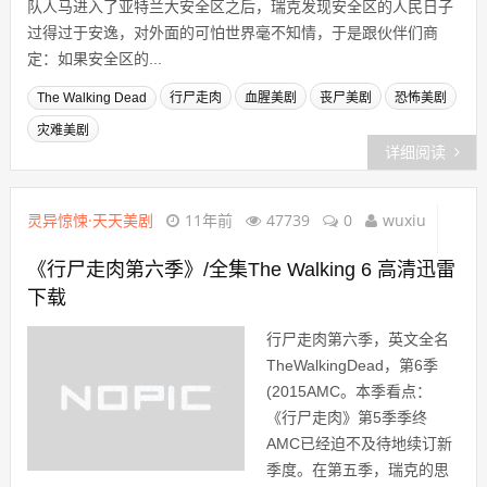
队人马进入了亚特兰大安全区之后，瑞克发现安全区的人民日子
过得过于安逸，对外面的可怕世界毫不知情，于是跟伙伴们商
定：如果安全区的...
The Walking Dead
行尸走肉
血腥美剧
丧尸美剧
恐怖美剧
灾难美剧
详细阅读
灵异惊悚·天天美剧
11年前
47739
0
wuxiu
《行尸走肉第六季》/全集The Walking 6 高清迅雷
下载
行尸走肉第六季，英文全名
TheWalkingDead，第6季
(2015AMC。本季看点：
《行尸走肉》第5季季终
AMC已经迫不及待地续订新
季度。在第五季，瑞克的思