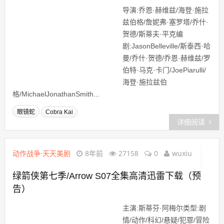
导演:乔恩·赫维兹/海登·施拉
兹伯格/詹妮弗·塞罗塔/乔什·
贺德/斯蒂夫·平克编
剧:JasonBelleville/斯泰西·哈
曼/乔什·贺德/乔恩·赫维兹/罗
伯特·马克·卡门/JoePiarulli/
海登·施拉兹伯
格/MichaelJonathanSmith...
眼镜蛇
Cobra Kai
详细阅读
动作战争·天天美剧
8年前
27158
0
wuxiu
绿箭侠第七季/Arrow S07全集高清迅雷下载（预
告）
主演:斯蒂芬·阿梅尔类型:剧
情/动作/科幻/悬疑/犯罪/冒险