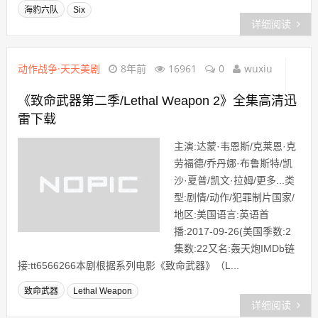
海豹六队
Six
详细阅读
动作战争·天天美剧
8年前
16961
0
wuxiu
《致命武器第二季/Lethal Weapon 2》全集高清迅
雷下载
主演:达蒙·韦恩斯/克莱恩·克
劳福德/乔丹娜·布鲁斯特/凯
沙·夏普/凯文·拉姆/更多...类
型:剧情/动作/犯罪制片国家/
地区:美国语言:英语首
播:2017-09-26(美国季数:2
集数:22又名:轰天炮IMDb链
接:tt6566266本剧根据系列电影《致命武器》（L...
致命武器
Lethal Weapon
详细阅读