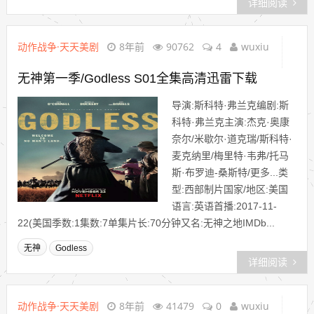
详细阅读
动作战争·天天美剧
8年前
90762
4
wuxiu
无神第一季/Godless S01全集高清迅雷下载
导演:斯科特·弗兰克编剧:斯
科特·弗兰克主演:杰克·奥康
奈尔/米歇尔·道克瑞/斯科特·
麦克纳里/梅里特·韦弗/托马
斯·布罗迪-桑斯特/更多...类
型:西部制片国家/地区:美国
语言:英语首播:2017-11-
22(美国季数:1集数:7单集片长:70分钟又名:无神之地IMDb...
无神
Godless
详细阅读
动作战争·天天美剧
8年前
41479
0
wuxiu