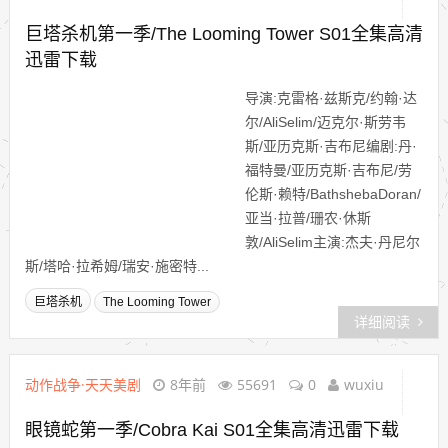
巨塔杀机第一季/The Looming Tower S01全集高清
迅雷下载
导演:克雷格·兹斯克/约翰·达
尔/AliSelim/迈克尔·斯劳韦
斯/亚历克斯·吉布尼编剧:丹·
福特曼/亚历克斯·吉布尼/劳
伦斯·赖特/BathshebaDoran/
亚当·拉普/珊农·休斯
敦/AliSelim主演:杰夫·丹尼尔
斯/塔哈·拉希姆/瑞安·施密特...
巨塔杀机
The Looming Tower
详细阅读
动作战争·天天美剧
8年前
55691
0
wuxiu
眼镜蛇第一季/Cobra Kai S01全集高清迅雷下载