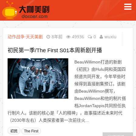
动作战争·天天美剧
8年前
49936
0
wuxiu
初民第一季/The First S01本周新剧开播
BeauWillimon打造的新剧
《初民》由Hulu网和英国四
频道共同开发，今年早些时
候得到直接剧集预订。该剧
由BeauWillimon撰写，
BeauWillimon和他的制片搭
档JordanTappis共同担任执
行制片人。该剧的核心是「人的精神」，故事描述近未来时代
（2030年左右）人类探索者第一次前往火...
初民
The First