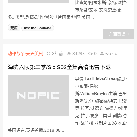
比查姆/阿拉米斯·奈特/欧拉·
布莱蒂/艾丽·艾恩奈兹/更
多...类型:剧情/动作/冒险制片国家/地区:美国...
荒原
Into the Badland
详细阅读
动作战争·天天美剧
8年前
34238
0
wuxiu
海豹六队第二季/Six S02全集高清迅雷下载
导演:LesliLinkaGlatter编剧:
小威廉·保尔
斯/WilliamBroyles主演:巴里·
斯隆/凯尔·施密德/胡安·巴勃
罗·拉瓦/艾德文·霍德吉/埃里
克·拉丁/更多...类型:剧情/动
作/战争/犯罪制片国家/地区:
美国语言:英语首播:2018-05...