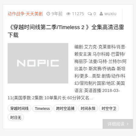
动作战争·天天美剧
9年前
11275
0
wuxiu
《穿越时间线第二季/Timeless 2 》全集高清迅雷
下载
编剧:艾力克·克莱普科/肖恩·
赖安主演:马尔科姆·巴雷特/
梅丽莎·法曼/马特·兰特尔/阿
比盖尔·斯宾赛/乔纳森·斯坦
利/更多...类型:剧情/动作/科
幻/冒险制片国家/地区:美国
语言:英语首播:2018-03-
11(美国季数:2集数:10单集片长:60分钟又名...
穿越时间线
Timeless
跨时空追捕
时间永恒
时空守卫
时日无
详细阅读