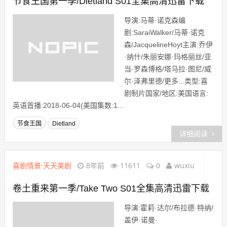
节食王国第一季/Dietland S01全集高清迅雷下载
导演:马蒂·诺克森编
剧:SaraiWalker/马蒂·诺克
森/JacquelineHoyt主演:乔伊
·纳什/朱丽安娜·玛格丽丝/亚
当·罗森博格/塔马拉·图尼/威
尔·泽弗里德/更多...类型:喜
剧制片国家/地区:美国语言:
英语首播:2018-06-04(美国集数:1...
节食王国
Dietland
详细阅读
喜剧情景·天天美剧
8年前
11611
0
wuxiu
卷土重来第一季/Take Two S01全集高清迅雷下载
导演:霍莉·达尔/布拉德·特纳/
盖伊·诺曼·