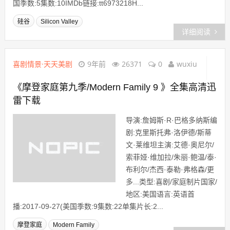
国季数:5集数:10IMDb链接:tt6973218H...
硅谷
Silicon Valley
详细阅读
喜剧情景·天天美剧
9年前
26371
0
wuxiu
《摩登家庭第九季/Modern Family 9 》全集高清迅
雷下载
导演:詹姆斯·R·巴格多纳斯编
剧:克里斯托弗·洛伊德/斯蒂
文·莱维坦主演:艾德·奥尼尔/
索菲娅·维加拉/朱丽·鲍温/泰·
布利尔/杰西·泰勒·弗格森/更
多...类型:喜剧/家庭制片国家/
地区:美国语言:英语首
播:2017-09-27(美国季数:9集数:22单集片长:2...
摩登家庭
Modern Family