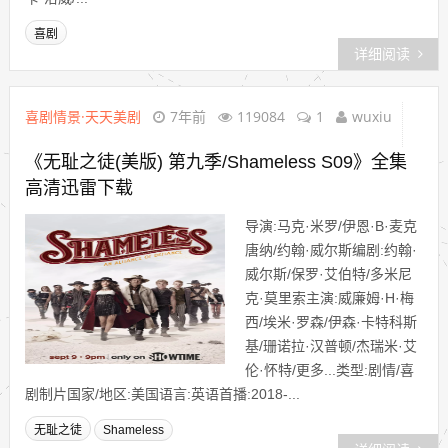
喜剧
详细阅读
喜剧情景·天天美剧
7年前
119084
1
wuxiu
《无耻之徒(美版) 第九季/Shameless S09》全集
高清迅雷下载
导演:马克·米罗/伊恩·B·麦克
唐纳/约翰·威尔斯编剧:约翰·
威尔斯/保罗·艾伯特/多米尼
克·莫里索主演:威廉姆·H·梅
西/埃米·罗森/伊森·卡特科斯
基/珊诺拉·汉普顿/杰瑞米·艾
伦·怀特/更多...类型:剧情/喜
剧制片国家/地区:美国语言:英语首播:2018-...
无耻之徒
Shameless