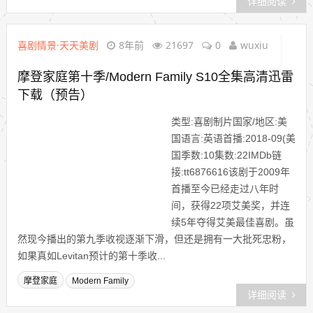
详细阅读
喜剧情景·天天美剧
8年前
21697
0
wuxiu
摩登家庭第十季/Modern Family S10全集高清迅雷
下载（预告）
类型:喜剧制片国家/地区:美
国语言:英语首播:2018-09(美
国季数:10集数:22IMDb链
接:tt6876616该剧于2009年
首播至今已经走过八年时
间，获得22项艾美奖，并连
续5年夺得艾美最佳喜剧。虽
然现今播出的第九季收视逐渐下滑，但还是拥有一大批死忠粉，
如果真如Levitan预计的第十季收...
摩登家庭
Modern Family
详细阅读