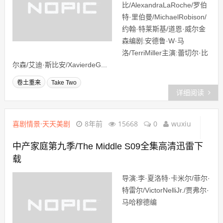
比/AlexandraLaRoche/罗伯
特·里伯曼/MichaelRobison/
约翰·特莱斯基/道恩·威尔金
森编剧:安德鲁·W·马
洛/TerriMiller主演:蕾切尔·比
尔森/艾迪·斯比安/XavierdeG...
卷土重来
Take Two
详细阅读
喜剧情景·天天美剧
8年前
15668
0
wuxiu
中产家庭第九季/The Middle S09全集高清迅雷下
载
导演:李·夏洛特·卡米尔/菲尔·
特雷尔/VictorNelliJr./贾弗尔·
马哈穆德编