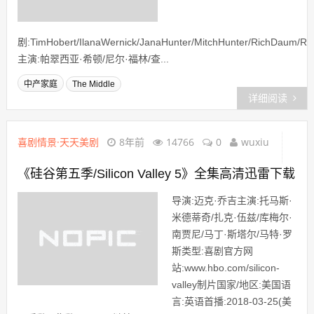
剧:TimHobert/IlanaWernick/JanaHunter/MitchHunter/RichDaum/R
主演:帕翠西亚·希顿/尼尔·福林/查...
中产家庭
The Middle
详细阅读
喜剧情景·天天美剧
8年前
14766
0
wuxiu
《硅谷第五季/Silicon Valley 5》全集高清迅雷下载
导演:迈克·乔吉主演:托马斯·
米德蒂奇/扎克·伍兹/库梅尔·
南贾尼/马丁·斯塔尔/马特·罗
斯类型:喜剧官方网
站:www.hbo.com/silicon-
valley制片国家/地区:美国语
言:英语首播:2018-03-25(美