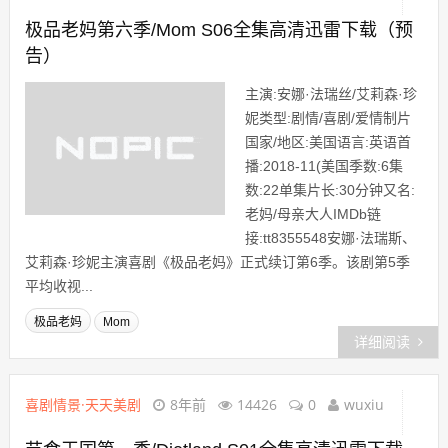
极品老妈第六季/Mom S06全集高清迅雷下载（预
告）
主演:安娜·法瑞丝/艾莉森·珍
妮类型:剧情/喜剧/爱情制片
国家/地区:美国语言:英语首
播:2018-11(美国季数:6集
数:22单集片长:30分钟又名:
老妈/母亲大人IMDb链
接:tt8355548安娜·法瑞斯、
艾莉森·珍妮主演喜剧《极品老妈》正式续订第6季。该剧第5季
平均收视...
极品老妈
Mom
详细阅读
喜剧情景·天天美剧
8年前
14426
0
wuxiu