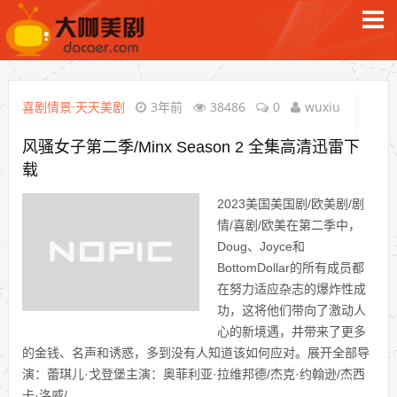
喜剧情景·天天美剧
3年前
38486
0
wuxiu
风骚女子第二季/Minx Season 2 全集高清迅雷下
载
2023美国美国剧/欧美剧/剧
情/喜剧/欧美在第二季中，
Doug、Joyce和
BottomDollar的所有成员都
在努力适应杂志的爆炸性成
功，这将他们带向了激动人
心的新境遇，并带来了更多
的金钱、名声和诱惑，多到没有人知道该如何应对。展开全部导
演：蕾琪儿·戈登堡主演：奥菲利亚·拉维邦德/杰克·约翰逊/杰西
卡·洛威/...