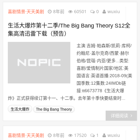
喜剧情景·天天美剧
8年前
60501
0
wuxiu
生活大爆炸第十二季/The Big Bang Theory S12全
集高清迅雷下载（预告）
主演:吉姆·帕森斯/凯莉·库柯/
约翰尼·盖尔克奇/西蒙·赫尔
伯格/昆瑙·内亚/更多...类型:
喜剧/爱情制片国家/地区:美
国语言:英语首播:2018-09(美
国季数:12集数:24IMDb链
接:tt6673778《生活大爆
炸》正式获得续订第十一、十二季。去年第十季快要结束时...
生活大爆炸
The Big Bang Theory
详细阅读
喜剧情景·天天美剧
8年前
17520
1
wuxiu