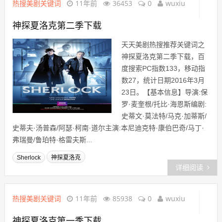
热搜美剧关键词
11年前
36453
0
wuxiu
神探夏洛克第二季下载
天天美剧热搜推荐关键词之
神探夏洛克第二季下载，百
度搜索PC指数133，移动指
数27，统计日期2016年3月
23日。【基本信息】导演:保
罗·麦奎根/托比·海恩斯编剧:
史蒂文·莫法特/马克·加蒂斯/
史蒂夫·汤普森/阿瑟·柯南·道尔主演:本尼迪克特·康伯巴奇/马丁·
弗瑞曼/鲁珀特·格雷夫斯...
Sherlock
神探夏洛克
详细阅读
热搜美剧关键词
11年前
85938
0
wuxiu
神探夏洛克第一季下载