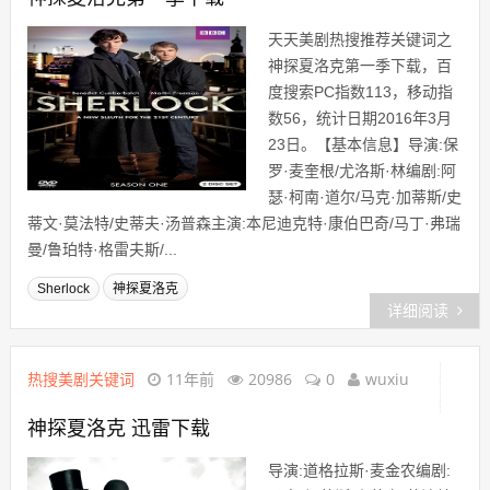
天天美剧热搜推荐关键词之
神探夏洛克第一季下载，百
度搜索PC指数113，移动指
数56，统计日期2016年3月
23日。【基本信息】导演:保
罗·麦奎根/尤洛斯·林编剧:阿
瑟·柯南·道尔/马克·加蒂斯/史
蒂文·莫法特/史蒂夫·汤普森主演:本尼迪克特·康伯巴奇/马丁·弗瑞
曼/鲁珀特·格雷夫斯/...
Sherlock
神探夏洛克
详细阅读
热搜美剧关键词
11年前
20986
0
wuxiu
神探夏洛克 迅雷下载
导演:道格拉斯·麦金农编剧: