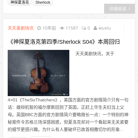
神探夏洛克
Sherlock
详细阅读
天天美剧快讯
10年前
11587
0
wuxiu
《神探夏洛克第四季/Sherlock S04》本周回归
天天美剧快讯，关于
4×01《TheSixThatchers》，美国方面的官方剧情简介只有一句
话：雄辩机智的福尔摩斯回到了英国，正赶上华生夫妇当上父
母。英国BBC方面的官方剧情简介要略微长一点：一个特别的神
秘案件令苏格兰场深感困惑，但夏洛克却对一个看起来无关紧要
的细节更感兴趣。为什么有人要破坏已故首相撒切尔的形象...