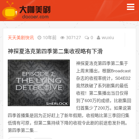
天天美剧快讯
10年前
307127
0
wuxiu
神探夏洛克第四季第二集收视略有下滑
神探夏洛克第四季第二集于
上周末播出，根据Broadcast
杂志的收视率统计，S04E02
竟然跌破了系列剧集的最低
收视！第二集播出当日仅得
到了600万的成绩，比剧集回
归首集少了200万。如果说第
四季首播集是因为正好赶上了新年假期，收视略比第三季回归集
低情有可原，但第二集持续下降的收视令此剧的前途愈发扑朔。
第四季第二集...