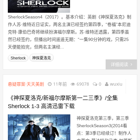
SherlockSeason4（2017）。基本介绍：英剧《神探夏洛克》制
作人苏·维特近日证实，两名主演已经签约第四季，“卷福”本尼迪
克特·康伯巴奇将继续扮演福尔摩斯。苏·维特还透露，第四季虽
然已经签约，但播出时间遥遥无期：“一集90分钟的戏，只需25
天便能拍完，但两名主演经...
Sherlock
神探夏洛克
详细阅读
悬疑罪案·天天美剧
11年前
69078
0
wuxiu
《神探夏洛克/新福尔摩斯第一二三季》/全集
Sherlock 1-3 高清迅雷下载
神探夏洛克第三季，第三季
SherlockSeason3(2014看
点：第3季已经续订！制作人