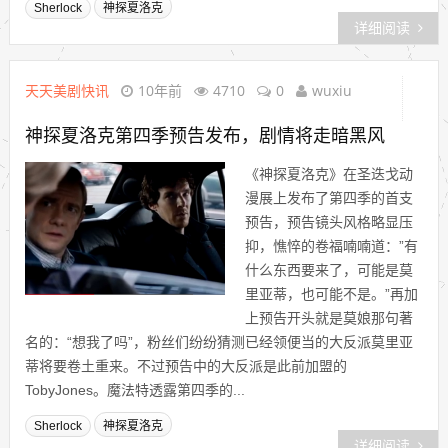
Sherlock
神探夏洛克
详细阅读
天天美剧快讯
10年前
4710
0
wuxiu
神探夏洛克第四季预告发布，剧情将走暗黑风
《神探夏洛克》在圣迭戈动
漫展上发布了第四季的首支
预告，预告镜头风格略显压
抑，憔悴的卷福喃喃道：”有
什么东西要来了，可能是莫
里亚蒂，也可能不是。”再加
上预告开头就是莫娘那句著
名的：“想我了吗”，粉丝们纷纷猜测已经领便当的大反派莫里亚
蒂将要卷土重来。不过预告中的大反派是此前加盟的
TobyJones。魔法特透露第四季的...
Sherlock
神探夏洛克
详细阅读