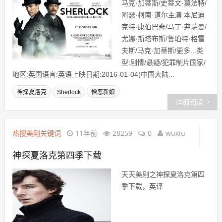
马克·加蒂斯/史蒂文·莫法特/
阿瑟·柯南·道尔主演:本尼迪
克特·康伯巴奇/马丁·弗瑞曼/
尤娜·斯塔布斯/鲁珀特·格雷
夫斯/马克·加蒂斯/更多...类
型:剧情/悬疑/犯罪制片国家/
地区:英国语言:英语上映日期:2016-01-04(中国大陆...
神探夏洛克
Sherlock
憎恶新娘
详细阅读
热搜美剧关键词
11年前
28259
0
wuxiu
神探夏洛克第四季下载
天天美剧之神探夏洛克第四
季下载，英译