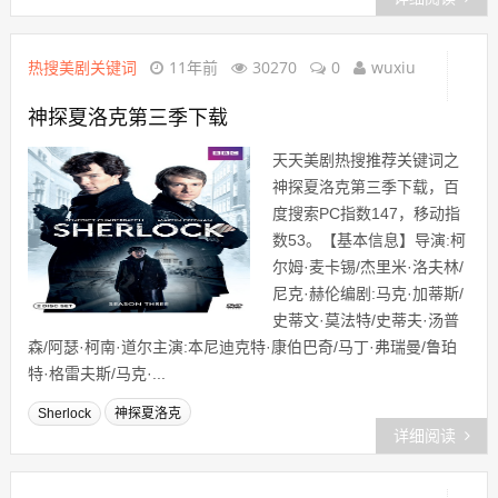
热搜美剧关键词
11年前
30270
0
wuxiu
神探夏洛克第三季下载
天天美剧热搜推荐关键词之
神探夏洛克第三季下载，百
度搜索PC指数147，移动指
数53。【基本信息】导演:柯
尔姆·麦卡锡/杰里米·洛夫林/
尼克·赫伦编剧:马克·加蒂斯/
史蒂文·莫法特/史蒂夫·汤普
森/阿瑟·柯南·道尔主演:本尼迪克特·康伯巴奇/马丁·弗瑞曼/鲁珀
特·格雷夫斯/马克·...
Sherlock
神探夏洛克
详细阅读