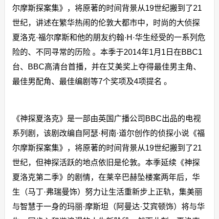
尔摩斯探案集》，将原著的时间背景从19世纪搬到了21
世纪，讲述在繁华热闹的伦敦大都市中，时尚的大侦探
夏洛克·福尔摩斯和他的朋友约翰·H·华生经受的一系列危
险的、不同寻常的历险 。本季于2014年1月1日在BBC1
台、BBC高清台首播，并在艾美奖上夺得最佳男主角、
最佳男配角、最佳编剧等7个奖项及4项提名 。
《神探夏洛克》是一部由英国广播公司BBC出品的电视
系列剧，该剧改编自阿瑟·柯南·道尔创作的侦探小说《福
尔摩斯探案集》，将原著的时间背景从19世纪搬到了21
世纪，但神探活跃的地点依旧是伦敦。本季延续《神探
夏洛克第二季》的剧情，在莱辛巴赫坠楼案两年后，华
生（马丁·弗瑞曼饰）努力让生活重新步上正轨，集美丽
与智慧于一身的玛丽·摩斯坦（阿曼达·艾宾顿饰）将与华