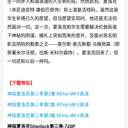
生一同步入和谐浪漫的人生新阶段。然而此刻，夏洛克
（本尼迪克特·康伯巴奇饰）却上演复活戏码，虽然这是
华生祈祷已久的愿望，但当愿望实现时，他还是无法坦
然面对一切。这一次，夏洛克和华生需要解决伦敦街道
下神秘的阴谋、婚礼上突如而来的意外，及面对恶名昭
彰且阴险的勒索之王——查尔斯·奥古斯都·马格努森（即
原著米尔沃顿，拉斯·米科尔森饰）。夏洛克回来了，但
一切还和以前一样吗。
【下载地址】
神探夏洛克第三季第1集 BDrip-MKV高清
神探夏洛克第三季第2集 BDrip-MKV高清
神探夏洛克第三季第3集 BDrip-MKV高清
神探夏洛克Sherlock第三季-720P