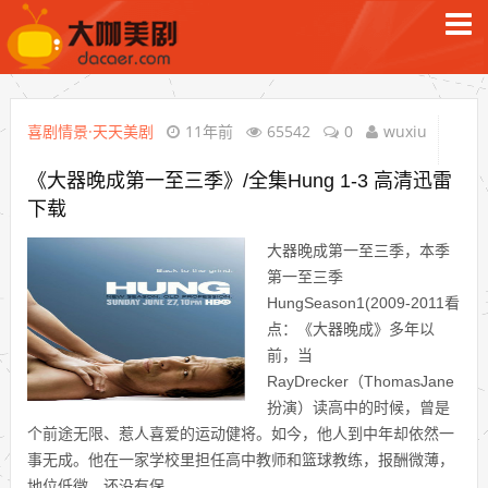
喜剧情景·天天美剧
11年前
65542
0
wuxiu
《大器晚成第一至三季》/全集Hung 1-3 高清迅雷
下载
大器晚成第一至三季，本季
第一至三季
HungSeason1(2009-2011看
点：《大器晚成》多年以
前，当
RayDrecker（ThomasJane
扮演）读高中的时候，曾是
个前途无限、惹人喜爱的运动健将。如今，他人到中年却依然一
事无成。他在一家学校里担任高中教师和篮球教练，报酬微薄，
地位低微，还没有保...