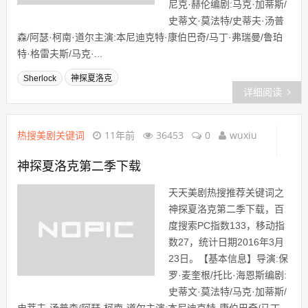
尼克·赫伦编剧:马克·加蒂斯/
史蒂文·莫法特/史蒂夫·汤普
森/阿瑟·柯南·道尔主演:本尼迪克特·康伯巴奇/马丁·弗瑞曼/鲁珀
特·格雷夫斯/马克·...
Sherlock
神探夏洛克
详细阅读
热搜美剧关键词
11年前
36453
0
wuxiu
神探夏洛克第二季下载
天天美剧热搜推荐关键词之
神探夏洛克第二季下载，百
度搜索PC指数133，移动指
数27，统计日期2016年3月
23日。【基本信息】导演:保
罗·麦奎根/托比·海恩斯编剧:
史蒂文·莫法特/马克·加蒂斯/