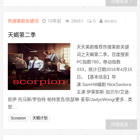
详细阅读
热搜美剧关键词
10年前
28661
0
wuxiu
天蝎第二季
天天美剧推荐热搜美剧关键
词之天蝎第二季，百度搜索
PC指数780，移动指数
333，统计日期2016年4月15
日。【基本信息】导
演:SamHill编剧:NickSantora
主演:伊莱耶斯·加贝尔/艾迪·
凯伊·托马斯/罗伯特·帕特里克/凯瑟琳·麦菲/JadynWong/更多...类
型:...
Scorpion
天蝎计划
详细阅读