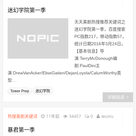
迷幻学院第一季
天天美剧热搜推荐关键词之
迷幻学院第一季，百度搜索
PC指数217，移动指数57，
统计日期2016年3月24日。
【基本信息】导
演:TerryMcDonough编
剧:PaulDini主
演:DrewVanAcker/EliseGatien/DejanLoyola/CalumWorthy类
型:...
Tower Prep
迷幻学院
详细阅读
热搜美剧关键词
11年前
34457
0
wuxiu
暴君第一季