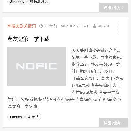
Sherlock
神探夏洛克
详细阅读
热搜美剧关键词
11年前
40646
0
wuxiu
老友记第一季下载
天天美剧热搜关键词之老友
记第一季下载，百度搜索PC
指数127，移动指数69，统
计日期2016年3月22日。
【基本信息】导演:大卫·克拉
尼/玛尔塔·考夫曼编剧:大卫·
克拉尼/玛尔塔·考夫曼主演:
詹妮弗·安妮斯顿/柯特妮·考克斯/丽莎·库卓/马特·勒布朗/马修·派
瑞/更多...类型:喜...
Friends
老友记
详细阅读