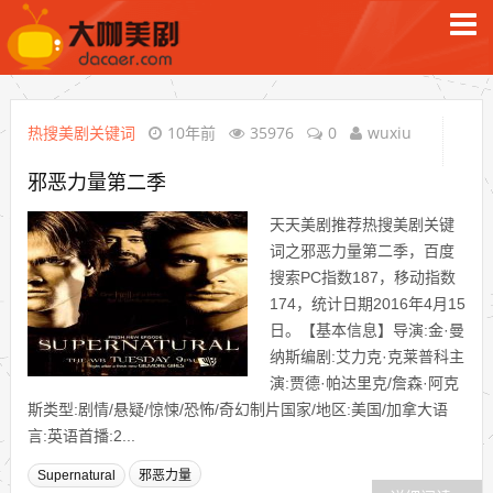
热搜美剧关键词
10年前
35976
0
wuxiu
邪恶力量第二季
天天美剧推荐热搜美剧关键
词之邪恶力量第二季，百度
搜索PC指数187，移动指数
174，统计日期2016年4月15
日。【基本信息】导演:金·曼
纳斯编剧:艾力克·克莱普科主
演:贾德·帕达里克/詹森·阿克
斯类型:剧情/悬疑/惊悚/恐怖/奇幻制片国家/地区:美国/加拿大语
言:英语首播:2...
Supernatural
邪恶力量