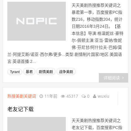
天天美剧热搜推荐关键词之
暴君第一季，百度搜索PC指
数216，移动指数204，统计
日期2016年3月24日。【基
本信息】导演:格温妮丝·豪特
尔-佩顿主演:亚当·雷纳/詹妮
佛·芬尼甘/阿什拉夫·巴姆/莫
兰·阿提艾斯/诺亚·西尔弗/更多...类型:剧情制片国家/地区:美国语
言:英语首播:2...
Tyrant
暴君
剧情美剧
战争美剧
详细阅读
热搜美剧关键词
11年前
45317
0
wuxiu
老友记下载
天天美剧热搜推荐关键词之
老友记下载，百度搜索PC指