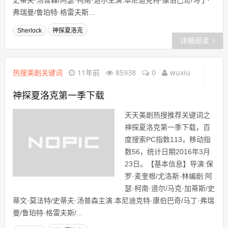
史蒂夫·汤普森/阿瑟·柯南·道尔主演:本尼迪克特·康伯巴奇/马丁·
弗瑞曼/鲁珀特·格雷夫斯...
Sherlock
神探夏洛克
详细阅读
热搜美剧关键词
11年前
85938
0
wuxiu
神探夏洛克第一季下载
天天美剧热搜推荐关键词之
神探夏洛克第一季下载，百
度搜索PC指数113，移动指
数56，统计日期2016年3月
23日。【基本信息】导演:保
罗·麦奎根/尤洛斯·林编剧:阿
瑟·柯南·道尔/马克·加蒂斯/史
蒂文·莫法特/史蒂夫·汤普森主演:本尼迪克特·康伯巴奇/马丁·弗瑞
曼/鲁珀特·格雷夫斯/...