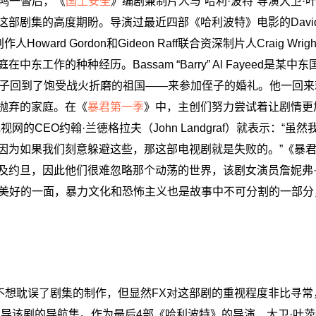
惊鸿一瞥后，《
国土安全
》编剧兼制片人与“哈利·波特”导演大卫·
剧集的高度期盼。导演过最近四部《哈利波特》电影的David Y
ward Gordon和Gideon Raff联合资深制片人Craig Wri
工作的种种经历。Bassam “Barry” Al Fayeed是某中
孩子回到了饱受战火折磨的祖国——来参加侄子的婚礼。他一回来
抛弃的家庭。在《
暴君第一季
》中，主创们努力尝试着让剧情更
的CEO约翰·兰德格拉夫（John Landgraf）就表示：“虽
因为如果我们刻意躲避这些，那这部电视剧就是失败的。”《暴
及约旦，因此他们很难忽略那个动荡的世界，该剧女演员詹妮弗
们不想只描述美好的一面，暴力文化和恐怖主义也是故事中不可分割的一
称不想耽误了剧集的制作，但显然FX对这部剧的重视程度非比寻常
s)，来执导该剧的导航集。作为最后4部《哈利波特》的导演，大卫·