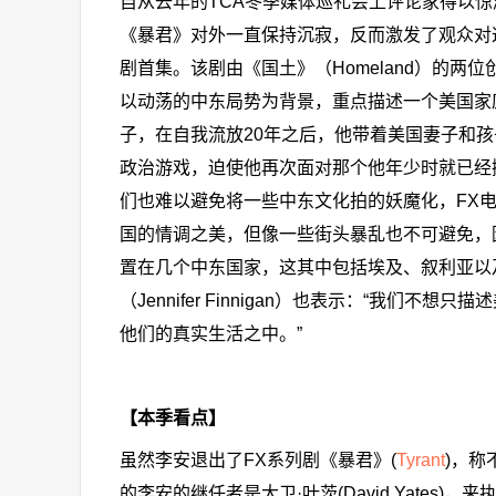
自从去年的TCA冬季媒体巡礼会上评论家得以
《暴君》对外一直保持沉寂，反而激发了观众对这部
剧首集。该剧由《国土》（Homeland）的两位创作人Ho
以动荡的中东局势为背景，重点描述一个美国家庭在中东
子，在自我流放20年之后，他带着美国妻子和
政治游戏，迫使他再次面对那个他年少时就已经
们也难以避免将一些中东文化拍的妖魔化，FX电视网
国的情调之美，但像一些街头暴乱也不可避免，
置在几个中东国家，这其中包括埃及、叙利亚以
（Jennifer Finnigan）也表示：“我
他们的真实生活之中。”
【本季看点】
虽然李安退出了FX系列剧《暴君》(
Tyrant
)，
的李安的继任者是大卫·叶茨(David Yate