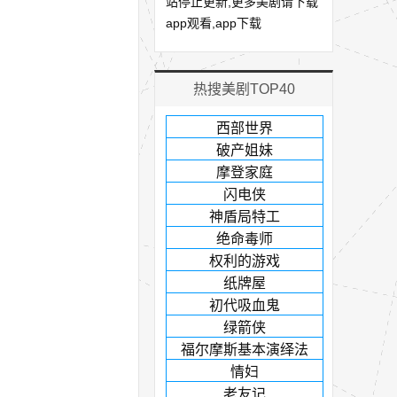
站停止更新,更多美剧请下载
app观看,app下载
热搜美剧TOP40
西部世界
破产姐妹
摩登家庭
闪电侠
神盾局特工
绝命毒师
权利的游戏
纸牌屋
初代吸血鬼
绿箭侠
福尔摩斯基本演绎法
情妇
老友记