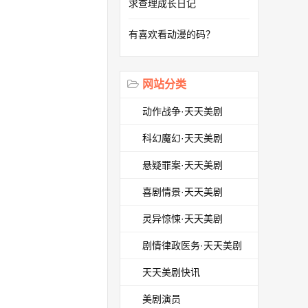
求查理成长日记
有喜欢看动漫的码？
网站分类
动作战争·天天美剧
科幻魔幻·天天美剧
悬疑罪案·天天美剧
喜剧情景·天天美剧
灵异惊悚·天天美剧
剧情律政医务·天天美剧
天天美剧快讯
美剧演员