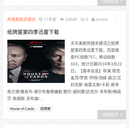
详细阅读
热搜美剧关键词
11年前
24648
0
wuxiu
纸牌屋第四季迅雷下载
天天美剧热搜关键词之纸牌
屋第四季迅雷下载，百度搜
索PC指数757，移动指数
163，统计日期2016年3月22
日。【基本信息】导演:塔克·
盖茨/罗宾·怀特/汤姆·森兰/艾
利克斯·格雷夫斯/卡莉·斯考
格兰德/雅各布·维尔布鲁根编剧:鲍尔·威利蒙/迈克尔·多布斯/梅丽
莎·詹姆斯·吉布森/...
House of Cards
纸牌屋
详细阅读