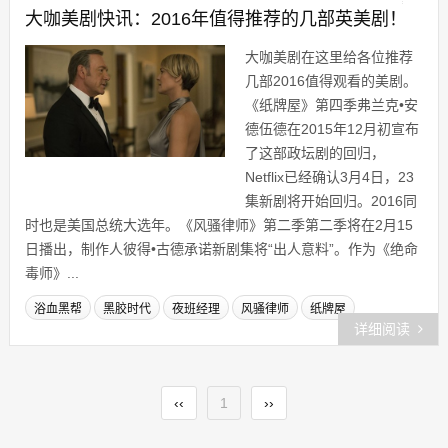
大咖美剧快讯：2016年值得推荐的几部英美剧！
大咖美剧在这里给各位推荐
几部2016值得观看的美剧。
《纸牌屋》第四季弗兰克•安
德伍德在2015年12月初宣布
了这部政坛剧的回归，
Netflix已经确认3月4日，23
集新剧将开始回归。2016同
时也是美国总统大选年。《风骚律师》第二季第二季将在2月15
日播出，制作人彼得•古德承诺新剧集将“出人意料”。作为《绝命
毒师》...
浴血黑帮
黑胶时代
夜班经理
风骚律师
纸牌屋
详细阅读
‹‹
1
››