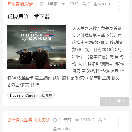
热搜美剧关键词
11年前
15932
0
wuxiu
纸牌屋第三季下载
天天美剧热搜推荐美剧关键
词之纸牌屋第三季下载，百
度搜索PC指数968，移动指
数99，统计日期2016年3月
22日。【基本信息】导演:约
翰·大卫·科尔斯/詹姆斯·弗雷/
塔克·盖茨/约翰·达尔/罗宾·怀
特/阿格涅丝卡·霍兰编剧:鲍尔·威利蒙/迈克尔·多布斯主演:凯文·
史派西/罗宾·怀特...
House of Cards
纸牌屋
详细阅读
剧情律政医务·天天美剧
11年前
121915
2
wuxiu