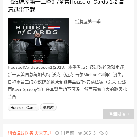
《纸牌屋第一二季》/全集House of Cards 1-2 高
清迅雷下载
纸牌屋第一季
HouseofCardsSeason1(2013。本季看点：经过数轮激烈角逐，
新一届美国总统加勒特·沃克（迈克·吉尔MichaelGill饰）诞生，
自称水管工的众议院多数党党鞭弗兰西斯·安德伍德（凯文·史派
西KevinSpacey饰）在其背后功不可没。然而高傲自大的政客弗
兰西...
House of Cards
纸牌屋
详细阅读
剧情律政医务·天天美剧
11年前
30513
0