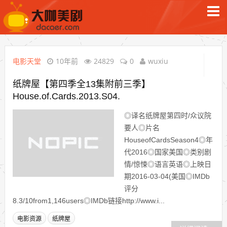
电影天堂
10年前
24829
0
wuxiu
纸牌屋【第四季全13集附前三季】
House.of.Cards.2013.S04.
◎译名纸牌屋第四时/众议院
要人◎片名
HouseofCardsSeason4◎年
代2016◎国家美国◎类别剧
情/惊悚◎语言英语◎上映日
期2016-03-04(美国◎IMDb
评分
8.3/10from1,146users◎IMDb链接http://www.i...
电影资源
纸牌屋