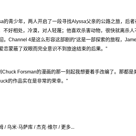
s和Alyssa的青少年，两人开启了一段寻找Alyssa父亲的公路之旅，
化，不好相处，冷漠，对人轻蔑；他喜欢杀害动物，很快就离杀人
。Channel 4是这么形容这部剧的“这是一部探索的旅程，Jam
的爱恋蒙蔽了双眼而完全意识不到旅途结束的后果。”
在我拿到Chuck Forsman的漫画的那一刻起我想要着手改编了。那
uck的作品实在是非常的荣幸。”
/ 乌米·马萨库 / 杰克·维尔 / 更多...