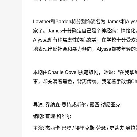
Lawther和Barden将分别饰演名为 Jame
家了。James十分确定自己是个神经病：情绪
Alyssa却有种焦虑性的病态美，在学校十分受欢迎
地表现出反社会和暴力倾向，Alyssa却被年轻
本剧由Charlie Covell执笔编剧，她说：“
事，却充满着黑色，背离传统。我能着手改编Ch
导演: 乔纳森·恩特威斯尔 / 露西·彻尼亚克
编剧: 查理·科维尔
主演: 杰西卡·巴登 / 埃里克斯·劳瑟 / 史蒂夫·奥拉姆 