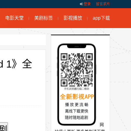
登录
留言求片
电影天堂
美剧标签
影视播放
app下载
ld 1》全
网