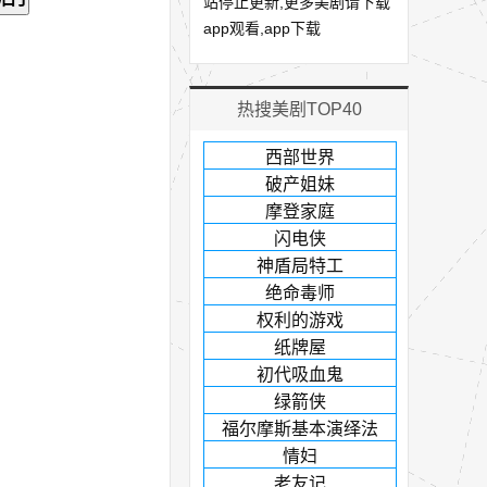
站停止更新,更多美剧请下载
app观看,app下载
热搜美剧TOP40
西部世界
破产姐妹
摩登家庭
闪电侠
神盾局特工
绝命毒师
权利的游戏
纸牌屋
初代吸血鬼
绿箭侠
福尔摩斯基本演绎法
情妇
老友记