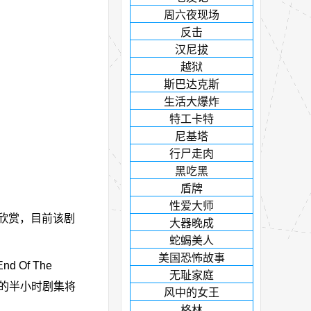
周六夜现场
反击
汉尼拔
越狱
斯巴达克斯
生活大爆炸
特工卡特
尼基塔
行尸走肉
黑吃黑
盾牌
性爱大师
下载欣赏，目前该剧
大器晚成
蛇蝎美人
美国恐怖故事
Of The
无耻家庭
共八集的半小时剧集将
风中的女王
格林