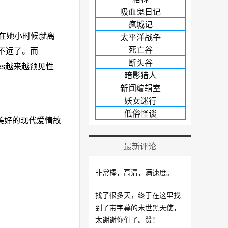
吸血鬼日记
疯城记
后者在她小时候就离
太平洋战争
死亡谷
不远了。而
断头谷
es越来越预见性
暗影猎人
新闻编辑室
妖女迷行
低俗怪谈
都是美好的现代爱情故
最新评论
非常棒，高清，满速度。
找了很多天，终于在这里找
到了带字幕的末世黑天使，
太谢谢你们了。赞！