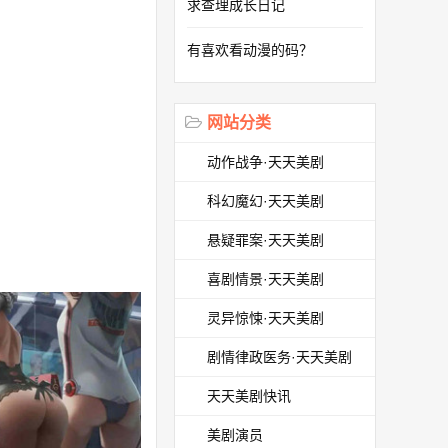
求查理成长日记
有喜欢看动漫的码？
网站分类
动作战争·天天美剧
科幻魔幻·天天美剧
悬疑罪案·天天美剧
喜剧情景·天天美剧
灵异惊悚·天天美剧
剧情律政医务·天天美剧
天天美剧快讯
美剧演员