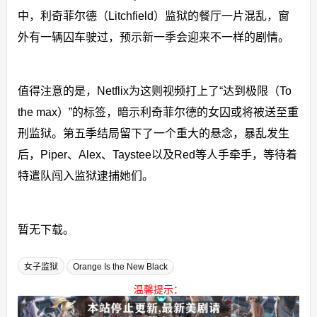
中，利奇菲尔德（Litchfield）监狱的餐厅一片混乱，窗
外有一辆囚车驶过，预示新一季会迎来不一样的剧情。
值得注意的是，Netflix为这则视频打上了“达到极限（To
the max）”的标签，暗示利奇菲尔德的女囚或将被送至重
刑监狱。第五季结局留下了一个重大的悬念，暴乱发生
后，Piper、Alex、Taystee以及Red等人手牵手，等待着
特遣队闯入监狱逮捕她们。
暂无下载。
女子监狱
Orange Is the New Black
温馨提示：