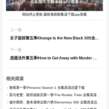
网站停止更新,最新美剧剧集请下载app观看
上一篇
女子监狱第五季/Orange Is the New Black S05全集高清迅雷下载
下一篇
逍遥法外第五季/How to Get Away with Murder S05全集高清迅雷下载（预告）
相关阅读
救赎第一季/Penance Season 1 全集高清迅雷下载
菜鸟老警：联邦调查员第一季/The Rookie: Feds 全集高清迅雷下载
福尔摩斯：基本演绎法第六季/Elementary S06 全集高清迅雷下载