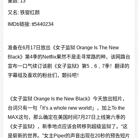
集数: 13
又名: 铁窗红颜
IMDb链接: tt5440234
准备在6月17日放出《女子监狱 Orange Is The New
Black》第4季的Netflix果然不是走寻常路的种，该网路台
宣布一口气续订该剧《女子监狱》第5﹑6﹑7季！翻译的
字幕组及喜欢的粉丝们，颤抖吧！
《女子监狱 Orange Is the New Black》今天放出短片，
台词只有一句「It’s a whole new world!」，加上To the
MAX这句，那么确定在美国时间7月27日上线第六季的
《女子监狱》，新季地点应该会转移到超级监狱了。“这
是崭新的世界。”女主Piper的声音出现在20秒的预告短片