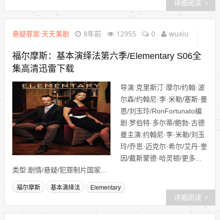
详细阅读
悬疑罪案·天天美剧
8年前
12955
0
wuxiu
福尔摩斯：基本演绎法第六季/Elementary S06全
集高清迅雷下载
导演:克里斯汀·摩尔/约翰·波
尔森/约翰尼·李·米勒/塞斯·曼
恩/刘玉玲/RonFortunato编
剧:罗伯特·多尔蒂/鲍勃·古德
曼主演:约翰尼·李·米勒/刘玉
玲/乔恩·迈克尔·希尔/艾丹·奎
因/戴斯蒙德·哈灵顿/更多...
类型:剧情/悬疑/犯罪制片国家...
福尔摩斯
基本演绎法
Elementary
详细阅读