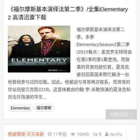
《福尔摩斯基本演绎法第二季》/全集Elementary
2 高清迅雷下载
福尔摩斯基本演绎法第二
季，本季
ElementarySeason2第二季
(2013看点：麦克罗夫特将会
在第2季的第1集登场，而故
事的背景则是伦敦，夏洛克
被召回英国来帮忙解决一出
他曾经参与过的旧案。因此，他被迫与哥哥再次联系，而哥哥的
住址则是贝克街221B。这意味着由约翰·李·米勒饰演的夏洛克和
刘玉玲饰演的华生...
Elementary
福尔摩斯
详细阅读
悬疑罪案·天天美剧
11年前
16445
0
wuxiu