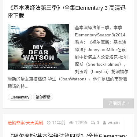
《基本演绎法第三季》/全集Elementary 3 高清迅
雷下载
基本演绎法第三季，本季
ElementarySeason3(2014
看点：《福尔摩斯：基本演
绎法》JonnyLeeMiller在该
剧中扮演主人公夏洛克·福尔
摩斯（SherlockHolmes），
刘玉玲（LucyLiu）扮演福尔
摩斯的挚友兼搭档琼·华生（JoanWatson）。他们是纽约市警署
聘请的特...
Elementary
福尔摩斯
详细阅读
悬疑罪案·天天美剧
11年前
12896
0
wuxiu
《福尔摩斯/基本演绎法第四季》/全集Elementary