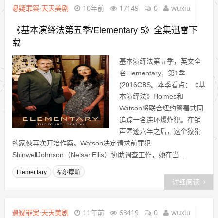
悬疑罪案·天天美剧
10年前
17149
0
wuxiu
《基本演绎法第五季/Elementary 5》全集迅雷下
载
基本演绎法第五季，英文全
名Elementary，第1季
(2016CBS。本季看点：《基
本演绎法》Holmes和
Watson将联合纽约警署共同
追踪一名连环爆炸犯。在销
声匿迹六年之后，这个狡猾
的家伙再次开始作案。Watson决定请求前罪犯
ShinwellJohnson（NelsanEllis）协助调查工作，她在当...
Elementary
福尔摩斯
详细阅读
悬疑罪案·天天美剧
11年前
63419
0
wuxiu