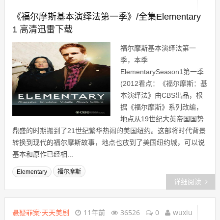
《福尔摩斯基本演绎法第一季》/全集Elementary
1 高清迅雷下载
福尔摩斯基本演绎法第一
季，本季
ElementarySeason1第一季
(2012看点：《福尔摩斯：基
本演绎法》由CBS出品，根
据《福尔摩斯》系列改编，
地点从19世纪大英帝国国势
鼎盛的时期搬到了21世纪繁华热闹的美国纽约。这部将时代背景
转换到现代的福尔摩斯故事，地点也放到了美国纽约城，可以说
基本和原作已经相...
Elementary
福尔摩斯
详细阅读
悬疑罪案·天天美剧
11年前
36526
0
wuxiu