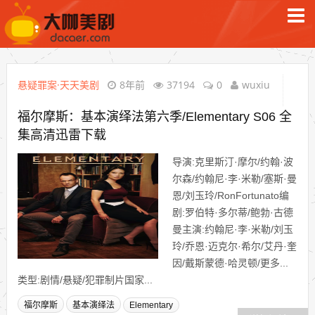
悬疑罪案·天天美剧
8年前
37194
0
wuxiu
福尔摩斯：基本演绎法第六季/Elementary S06 全
集高清迅雷下载
导演:克里斯汀·摩尔/约翰·波
尔森/约翰尼·李·米勒/塞斯·曼
恩/刘玉玲/RonFortunato编
剧:罗伯特·多尔蒂/鲍勃·古德
曼主演:约翰尼·李·米勒/刘玉
玲/乔恩·迈克尔·希尔/艾丹·奎
因/戴斯蒙德·哈灵顿/更多...
类型:剧情/悬疑/犯罪制片国家...
福尔摩斯
基本演绎法
Elementary