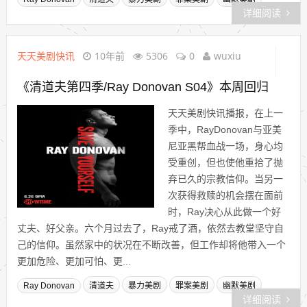
详细阅读
天天美剧快讯
10年前
5306
0
wuxiu
《清道夫第四季/Ray Donovan S04》本周回归
天天美剧快讯播报，在上一
季中，RayDonovan与亚美
尼亚黑帮血战一场，身心均
受重创，但也使他重拾了抛
弃已久的宗教信仰。当另一
次获得救赎的机会摆在面前
时，Ray决心从此做一个好
丈夫、好父亲。六个月过去了，Ray戒了酒，依然去教堂坚守自
己的信仰。虽然家中的状况在不断改善，但工作却将他带入一个
更加危险、更加可怕、更...
Ray Donovan
清道夫
暴力美剧
罪案美剧
幽默美剧
详细阅读