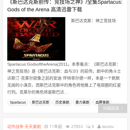
《斯巴达克斯前传：竞技场之神》/全集Spartacus:
Gods of the Arena 高清迅雷下载
斯巴达克斯：神之竞技场
Spartacus:GodsoftheArena(2011。本季看点：《斯巴达克斯：
神之竞技场》是《斯巴达克斯：血与沙》的前传。剧中的角斗士
达斯汀·克莱尔就像之前的安迪·怀特菲尔德一样，本是一个默默
无闻的小演员，而斯巴达克斯中的角色将他推上了电视圈的红星
行列。克莱尔的角色将是斯巴达...
Spartacus
斯巴达克斯
历史美剧
暴力美剧
血腥美剧
详细阅读
动作战争·天天美剧
11年前
27053
0
wuxiu