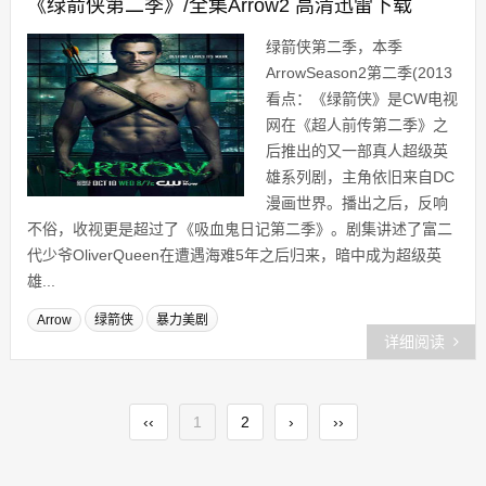
《绿箭侠第二季》/全集Arrow2 高清迅雷下载
绿箭侠第二季，本季
ArrowSeason2第二季(2013
看点：《绿箭侠》是CW电视
网在《超人前传第二季》之
后推出的又一部真人超级英
雄系列剧，主角依旧来自DC
漫画世界。播出之后，反响
不俗，收视更是超过了《吸血鬼日记第二季》。剧集讲述了富二
代少爷OliverQueen在遭遇海难5年之后归来，暗中成为超级英
雄...
Arrow
绿箭侠
暴力美剧
详细阅读
‹‹
1
2
›
››