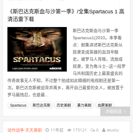
《斯巴达克斯血与沙第一季》/全集Spartacus 1 高
清迅雷下载
斯巴达克斯血与沙第一季
Spartacus1(2010。本季看
点：剧集讲述斯巴达克斯从
奴隶变成英雄的血泪辛酸
史。被罗马人背叛，流放成
奴隶，变为角斗士--这一段罗
马共和国历史上最富盛名的
传奇故事无人不知，不过整个拍成如此精细的电视剧还是第一
次。斯巴达克斯被迫背井离乡，离开自己最爱的女人，被放置于
罗马最残忍，也是最...
Spartacus
斯巴达克斯
历史美剧
暴力美剧
血腥美剧
详细阅读
动作战争·天天美剧
11年前
173121
0
wuxiu