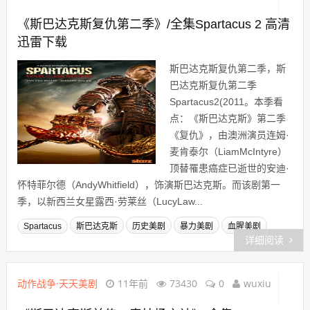
《斯巴达克斯复仇第二季》/全集Spartacus 2 高清
迅雷下载
斯巴达克斯复仇第二季，斯
巴达克斯复仇第二季
Spartacus2(2011。本季看
点：《斯巴达克斯》第二季
《复仇》，由澳洲演员连姆·
麦肯泰尔（LiamMcIntyre）
顶替罹患癌症已逝世的安迪·
怀特菲尔德（AndyWhitfield），饰演斯巴达克斯。而该剧第一
季，以新西兰女星露西·劳莱丝（LucyLaw...
Spartacus
斯巴达克斯
历史美剧
暴力美剧
血腥美剧
详细阅读
动作战争·天天美剧
11年前
73430
0
wuxiu