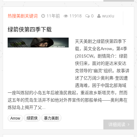
热搜美剧关键词
11年前
11918
0
wuxiu
绿箭侠第四季下载
天天美剧之绿箭侠第四季下
载，英文全名Arrow，第4季
(2015CW。剧情简介：绿箭
侠归来，面对的是达米安达
克领导的“幽灵”组织。故事讲
述了亿万阔少奥利弗·奎因遭
遇海难，困于中国北部海域
一座叫炼狱的小岛五年后被渔民救起，重返故乡斯塔灵市，然而
这五年的荒岛生活并不如他对外界宣传的那般单纯——奥利弗在
炼狱岛上揭开了父...
Arrow
绿箭侠
暴力美剧
详细阅读