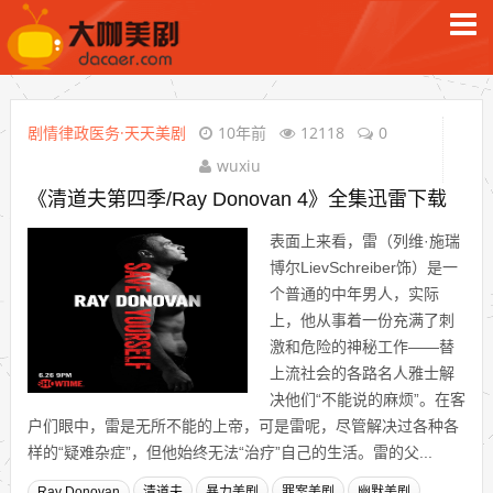
剧情律政医务·天天美剧
10年前
12118
0
wuxiu
《清道夫第四季/Ray Donovan 4》全集迅雷下载
表面上来看，雷（列维·施瑞
博尔LievSchreiber饰）是一
个普通的中年男人，实际
上，他从事着一份充满了刺
激和危险的神秘工作——替
上流社会的各路名人雅士解
决他们“不能说的麻烦”。在客
户们眼中，雷是无所不能的上帝，可是雷呢，尽管解决过各种各
样的“疑难杂症”，但他始终无法“治疗”自己的生活。雷的父...
Ray Donovan
清道夫
暴力美剧
罪案美剧
幽默美剧