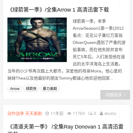
《绿箭第一季》/全集Arrow 1 高清迅雷下载
绿箭第一季，本季
ArrowSeason1第一季(2012
看点：花花公子兼亿万富翁
OliverQueen遇到了严重的游
船事故，而在他失踪并宣布
死亡5年后，人们发现他在遥
远的太平洋海岛上生活着。
当年的小少爷再次踏上大都市，深爱他的母亲Moira，他心爱的
妹妹Thea以及他最好的朋友Tommy都诚心地欢迎他回家...
Arrow
绿箭侠
暴力美剧
详细阅读
动作战争·天天美剧
11年前
11769
0
wuxiu
《清道夫第一季》 /全集Ray Donovan 1 高清迅雷