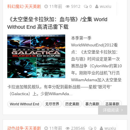
科幻魔幻·天天美剧
11年前
5912
0
wuxiu
《太空堡垒卡拉狄加：血与铬》/全集 World
Without End 高清迅雷下载
本季第一季
WorldWithoutEnd(2012看
点：《太空堡垒卡拉狄加：
血与铬》时间设定是第一次
赛昂战争（CylonWar的第10
年。刚刚毕业的战机飞行员
WilliamAdama加入太空堡垒
卡拉迪加殖民舰队，有幸分配到最新战舰——星舰“银河号”
（Galactica）上。少尉WilliamAda...
World Without End
无尽世界
历史美剧
暴力美剧
古装美剧
详细阅读
动作战争·天天美剧
11年前
238546
0
wuxiu