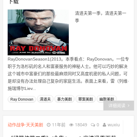
下载
清道夫第一季，清道夫第一
季
RayDonovanSeason1(2013。本季看点：RayDonovan。一位专
职于为洛杉矶的名人和富豪服务的神秘人士。他可以巧妙的解决
这个城市中富豪们的那些最麻烦同时又高度机密的私人问题，可
是却没有办法处理自己复杂的家庭生活。表面上来看，雷（列维·
施瑞博尔Liev...
Ray Donovan
清道夫
暴力美剧
罪案美剧
幽默美剧
详细阅读
动作战争·天天美剧
11年前
18049
0
wuxiu