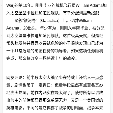
War)的第10年。刚刚毕业的战机飞行员William Adama加
入太空堡垒卡拉迪加殖民舰队，有幸分配到最新战舰
——星舰“银河号”（Galactica）上。少尉William
Adama，20出头，年少有为，刚刚从学院毕业，被分配
到太空堡垒卡拉迪加殖民舰队。这位极具天赋，但是经
常头脑发热并且喜欢尝试危险的小子很快发现自己成为
一个非常危险的绝密任务的领导者，如果这项任务顺利
完成，那么将改变一场将近十年的战役。
网友评论：前半段太空大战至少在特效上还给人一点感
觉，剧情也吊了一定胃口；但后半段显然有点莫名其妙
地虎头蛇尾。前作内涵实在是太深了，使得所有以讲故
事为主的前传都显得那么单薄无力。又是一个美国似的
英雄电影，不同的是它揭露了战争的阴暗面，战争本来