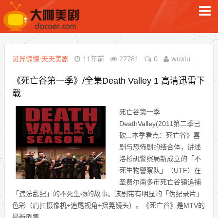
灵异惊悚·天天美剧
11年前
27781
0
wuxiu
《死亡谷第一季》/全集Death Valley 1 高清迅雷下
载
死亡谷第一季
DeathValley(2011第二季已
砍...本季看点：死亡谷》喜
剧与恐怖剧的结合体，讲述
洛杉矶警察局新成立的「不
死生物警察队」（UTF）在
圣费尔南多市死亡谷镇追捕
「违法乱纪」的不死生物的故事。该剧带有明显的「伪纪录片」
色彩（肩扛摄像机+追尾视角+摇晃镜头）。《死亡谷》是MTV的
最新剧集...