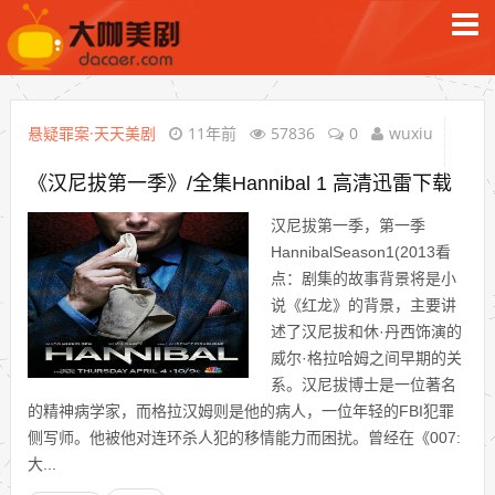
悬疑罪案·天天美剧
11年前
57836
0
wuxiu
《汉尼拔第一季》/全集Hannibal 1 高清迅雷下载
汉尼拔第一季，第一季
HannibalSeason1(2013看
点：剧集的故事背景将是小
说《红龙》的背景，主要讲
述了汉尼拔和休·丹西饰演的
威尔·格拉哈姆之间早期的关
系。汉尼拔博士是一位著名
的精神病学家，而格拉汉姆则是他的病人，一位年轻的FBI犯罪
侧写师。他被他对连环杀人犯的移情能力而困扰。曾经在《007:
大...