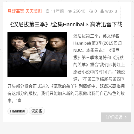
悬疑罪案·天天美剧
11年前
26640
0
wuxiu
《汉尼拔第三季》/全集Hannibal 3 高清迅雷下载
汉尼拔第三季，英文译名
Hannibal(第3季(2015回归
NBC。本季看点：《汉尼
拔》第三季末尾将和《沉默
的羔羊》重合“我们即将赶上
原著小说中的时间了，”她说
道，“在第三季结尾与第四季
开头部分将会正式进入《沉默的羔羊》剧情线中，既然米高梅拥
有这部分的版权，我们只能加入新的元素做出我们自己特色的故
事。”富...
Hannibal
汉尼拔
详细阅读