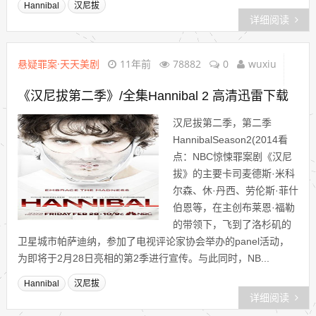
Hannibal
汉尼拔
详细阅读
悬疑罪案·天天美剧
11年前
78882
0
wuxiu
《汉尼拔第二季》/全集Hannibal 2 高清迅雷下载
汉尼拔第二季，第二季
HannibalSeason2(2014看
点：NBC惊悚罪案剧《汉尼
拔》的主要卡司麦德斯·米科
尔森、休·丹西、劳伦斯·菲什
伯恩等，在主创布莱恩·福勒
的带领下，飞到了洛杉矶的
卫星城市帕萨迪纳，参加了电视评论家协会举办的panel活动，
为即将于2月28日亮相的第2季进行宣传。与此同时，NB...
Hannibal
汉尼拔
详细阅读