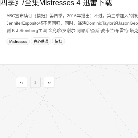
》/全集Mistresses 4 迅雷下载
ABC宣布续订《情妇》第四季，2016年播出；不过，第三季加入的饰演Ca
JenniferEsposito将不再回归，同时，饰演DominicTaylor的Jason
剧:K.J.Steinberg主演:金允珍/罗谢尔·阿耶斯/杰斯·麦卡兰/布雷特·塔克/.
Mistresses
春心荡漾
情妇
‹‹
1
››