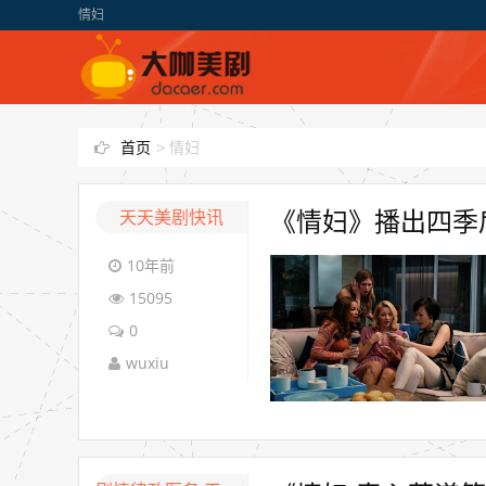
情妇
首页
>
情妇
天天美剧快讯
《情妇》播出四季
10年前
15095
0
wuxiu