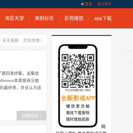
登录
留言求片
电影天堂
美剧标签
影视播放
app下载
·天天美剧
·
灵异惊悚·天天美剧
·
剧情律政医务·天天美剧
·
天天美剧快
出了第四季终集，该集收
Mimoun本周曾表示她
3集的最终季，并且认为该
详细阅读
网