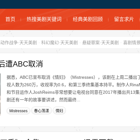
首页
热搜美剧关键词
经典美剧回顾
留言求片
动作战争·天天美剧
·
科幻魔幻·天天美剧
·
悬疑罪案·天天美剧
·
喜剧情景
后遭ABC取消
据悉，ABC已宣布取消《情妇》（Mistresses），该剧在上周二播
视人数为260万，收视率为0.6，和第三季终集基本持平。制作人Rina
和节目运作人JoshReims非常想要让电视台同意在2017年播出共1
剧还有一年的故事要讲述，然而最终...
Mistresses
春心荡漾
情妇