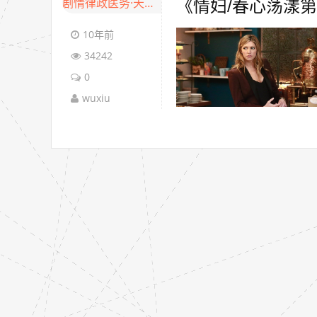
剧情律政医务·天天美剧
《情妇/春心荡漾第四季
10年前
34242
0
wuxiu