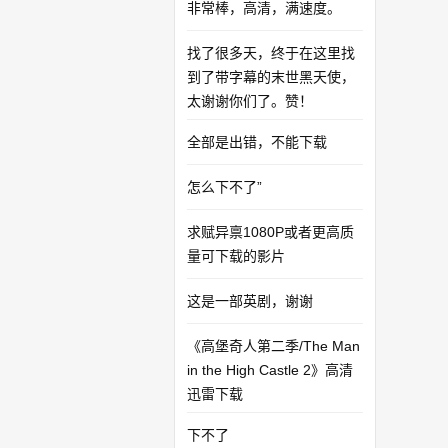
非常棒，高清，满速度。
找了很多天，终于在这里找
到了带字幕的末世黑天使，
太谢谢你们了。赞！
全部是出错，不能下载
怎么下不了”
求赋异禀1080P或者更高质
量可下载的影片
这是一部英剧，谢谢
《高堡奇人第二季/The Man
in the High Castle 2》高清
迅雷下载
下不了