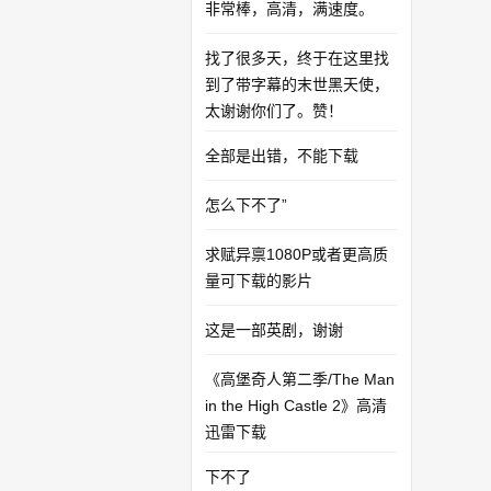
非常棒，高清，满速度。
找了很多天，终于在这里找
到了带字幕的末世黑天使，
太谢谢你们了。赞！
全部是出错，不能下载
怎么下不了”
求赋异禀1080P或者更高质
量可下载的影片
这是一部英剧，谢谢
《高堡奇人第二季/The Man
in the High Castle 2》高清
迅雷下载
下不了