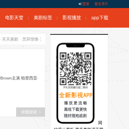
登录
留言求片
电影天堂
美剧标签
影视播放
app下载
·天天美剧
·
灵异惊悚·天天美剧
·
剧情律政医务·天天美剧
·
天天美剧快
m/RoyBrown主演:帕翠西亚·
详细阅读
网