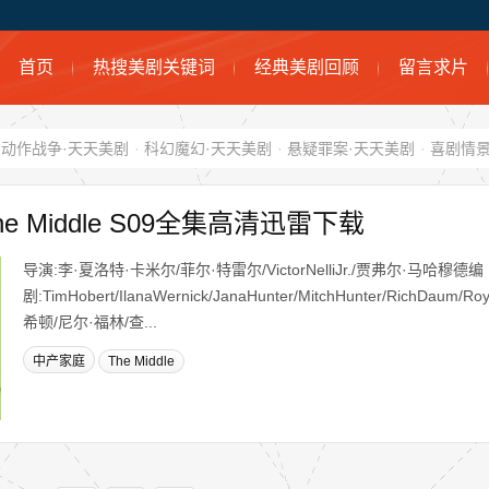
首页
热搜美剧关键词
经典美剧回顾
留言求片
动作战争·天天美剧
·
科幻魔幻·天天美剧
·
悬疑罪案·天天美剧
·
喜剧情景
 Middle S09全集高清迅雷下载
导演:李·夏洛特·卡米尔/菲尔·特雷尔/VictorNelliJr./贾弗尔·马哈穆德编
剧:TimHobert/IlanaWernick/JanaHunter/MitchHunter/RichDau
希顿/尼尔·福林/查...
中产家庭
The Middle