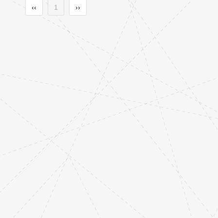
‹‹
1
››