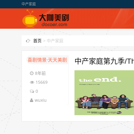
中产家庭
首页
>
中产家庭
喜剧情景·天天美剧
中产家庭第九季/The
8年前
15669
0
wuxiu