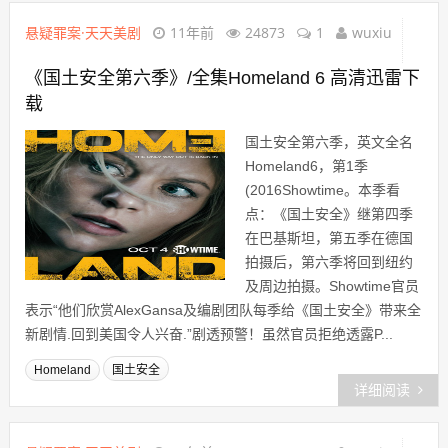
悬疑罪案·天天美剧
11年前
24873
1
wuxiu
《国土安全第六季》/全集Homeland 6 高清迅雷下
载
国土安全第六季，英文全名
Homeland6，第1季
(2016Showtime。本季看
点：《国土安全》继第四季
在巴基斯坦，第五季在德国
拍摄后，第六季将回到纽约
及周边拍摄。Showtime官员
表示“他们欣赏AlexGansa及编剧团队每季给《国土安全》带来全
新剧情.回到美国令人兴奋.”剧透预警！虽然官员拒绝透露P...
Homeland
国土安全
详细阅读