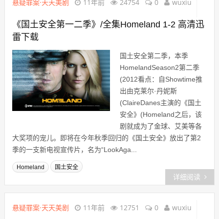
悬疑罪案·天天美剧
11年前
24754
0
wuxiu
《国土安全第一二季》/全集Homeland 1-2 高清迅
雷下载
国土安全第二季，本季
HomelandSeason2第二季
(2012看点：自Showtime推
出由克莱尔·丹妮斯
(ClaireDanes主演的《国土
安全》(Homeland之后，该
剧就成为了金球、艾美等各
大奖项的宠儿。即将在今年秋季回归的《国土安全》放出了第2
季的一支新电视宣传片，名为“LookAga...
Homeland
国土安全
详细阅读
悬疑罪案·天天美剧
11年前
12751
0
wuxiu