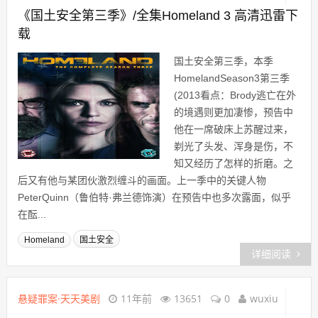
《国土安全第三季》/全集Homeland 3 高清迅雷下
载
国土安全第三季，本季
HomelandSeason3第三季
(2013看点：Brody逃亡在外
的境遇则更加凄惨，预告中
他在一席破床上苏醒过来，
剃光了头发、浑身是伤，不
知又经历了怎样的折磨。之
后又有他与某团伙激烈缠斗的画面。上一季中的关键人物
PeterQuinn（鲁伯特·弗兰德饰演）在预告中也多次露面，似乎
在酝...
Homeland
国土安全
详细阅读
悬疑罪案·天天美剧
11年前
13651
0
wuxiu