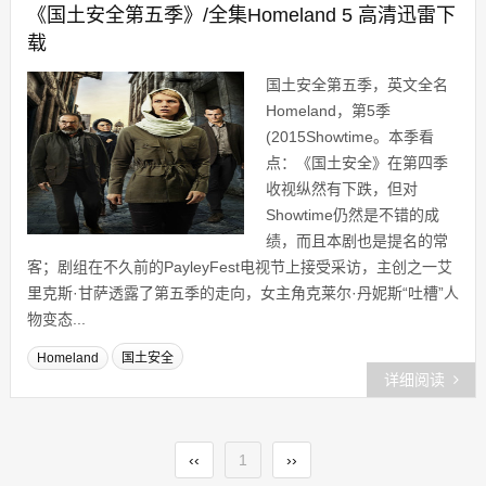
《国土安全第五季》/全集Homeland 5 高清迅雷下
载
国土安全第五季，英文全名
Homeland，第5季
(2015Showtime。本季看
点：《国土安全》在第四季
收视纵然有下跌，但对
Showtime仍然是不错的成
绩，而且本剧也是提名的常
客；剧组在不久前的PayleyFest电视节上接受采访，主创之一艾
里克斯·甘萨透露了第五季的走向，女主角克莱尔·丹妮斯“吐槽”人
物变态...
Homeland
国土安全
详细阅读
‹‹
1
››