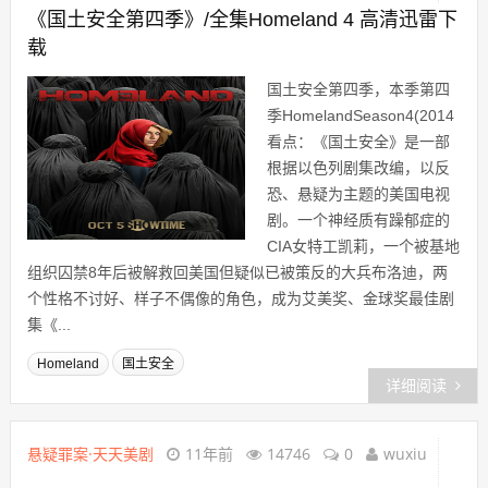
《国土安全第四季》/全集Homeland 4 高清迅雷下
载
国土安全第四季，本季第四
季HomelandSeason4(2014
看点：《国土安全》是一部
根据以色列剧集改编，以反
恐、悬疑为主题的美国电视
剧。一个神经质有躁郁症的
CIA女特工凯莉，一个被基地
组织囚禁8年后被解救回美国但疑似已被策反的大兵布洛迪，两
个性格不讨好、样子不偶像的角色，成为艾美奖、金球奖最佳剧
集《...
Homeland
国土安全
详细阅读
悬疑罪案·天天美剧
11年前
14746
0
wuxiu