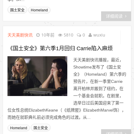
国土安全
Homeland
详细阅读
天天美剧快讯
10年前
5810
0
wuxiu
《国土安全》第六季1月回归 Carrie陷入麻烦
天天美剧快讯播报，最近，
Showtime发布了《国土安
全》（Homeland）第六季的
预告片，在新一季里Carrie
离开柏林并搬到了纽约，在
一个基金会就职。在剧里，
选举日过后美国迎来了第一
位女性总统ElizabethKeane（《纸牌屋》ElizabethMarvel饰），
而她在就职典礼前必须完成角色的过渡。从...
Homeland
国土安全