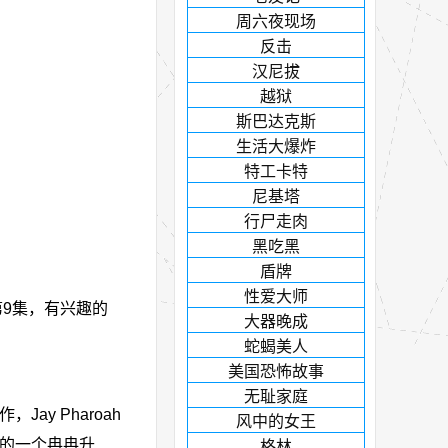
周六夜现场
反击
汉尼拔
越狱
斯巴达克斯
生活大爆炸
特工卡特
尼基塔
行尸走肉
黑吃黑
盾牌
性爱大师
第9集，有兴趣的
大器晚成
蛇蝎美人
美国恐怖故事
无耻家庭
ay Pharoah
风中的女王
饰演的一个冉冉升
格林