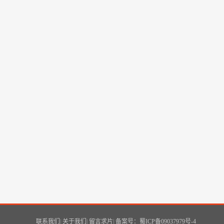
联系我们
|
关于我们
|
留言求片
|
备案号：蜀ICP备09037979号-4