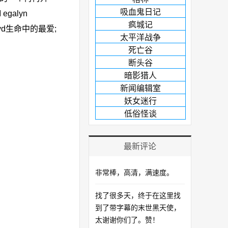
吸血鬼日记
galyn
疯城记
oyd生命中的最爱;
太平洋战争
死亡谷
断头谷
暗影猎人
新闻编辑室
妖女迷行
低俗怪谈
最新评论
非常棒，高清，满速度。
找了很多天，终于在这里找
到了带字幕的末世黑天使，
太谢谢你们了。赞！