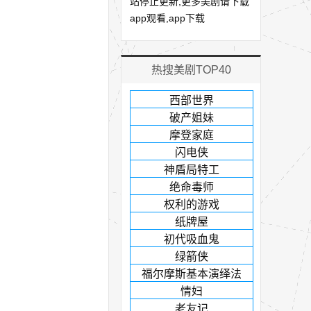
站停止更新,更多美剧请下载
app观看,app下载
热搜美剧TOP40
西部世界
破产姐妹
摩登家庭
闪电侠
神盾局特工
绝命毒师
权利的游戏
纸牌屋
初代吸血鬼
绿箭侠
福尔摩斯基本演绎法
情妇
老友记