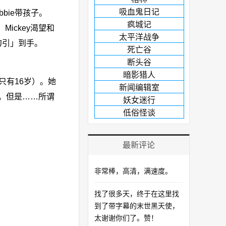
吸血鬼日记
bie带孩子。
疯城记
ickey渴望和
太平洋战争
勾引」到手。
死亡谷
断头谷
暗影猎人
他们只有16岁）。她
新闻编辑室
。但是……所谓
妖女迷行
低俗怪谈
最新评论
非常棒，高清，满速度。
找了很多天，终于在这里找
到了带字幕的末世黑天使，
太谢谢你们了。赞！