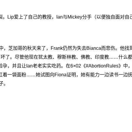
破裂。Lip爱上了自己的教授，Ian与Mickey分手（以便独自面对
 Breathing》中，芝加哥的秋天来了，Frank仍然为失去Bianca而悲伤
他成员吓坏了。尽管他现在犹太教、穆斯林教、佛教、印度教……什么
，并且让Ian老老实实吃药。在6×02《#AbortionRules》中，
天都扛着一袋面粉……她试图向Fiona证明，她有能力一边读书一
子。