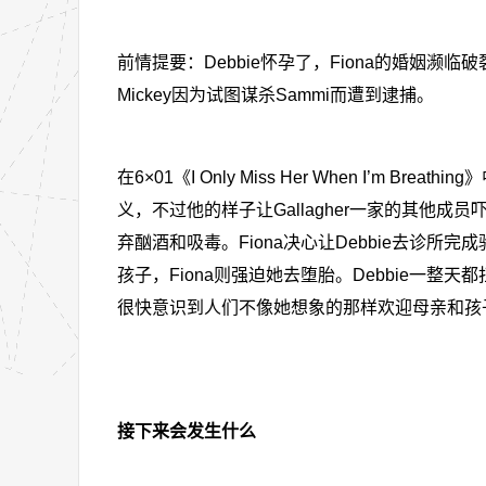
前情提要：Debbie怀孕了，Fiona的婚姻濒临
Mickey因为试图谋杀Sammi而遭到逮捕。
在6×01《I Only Miss Her When I’m
义，不过他的样子让Gallagher一家的其
弃酗酒和吸毒。Fiona决心让Debbie去诊所完成验孕
孩子，Fiona则强迫她去堕胎。Debbie一整
很快意识到人们不像她想象的那样欢迎母亲和孩
接下来会发生什么