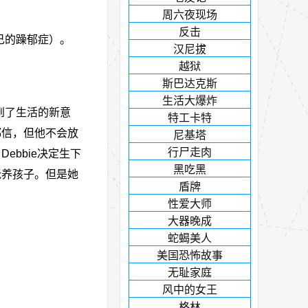
周六夜现场
反击
自己的躁郁症）。
汉尼拔
越狱
斯巴达克斯
生活大爆炸
。他找到了生活的新意
特工卡特
都信，但他不会放
尼基塔
行尸走肉
Debbie决定生下
黑吃黑
边抚养孩子。但是她
盾牌
性爱大师
大器晚成
蛇蝎美人
美国恐怖故事
无耻家庭
风中的女王
格林