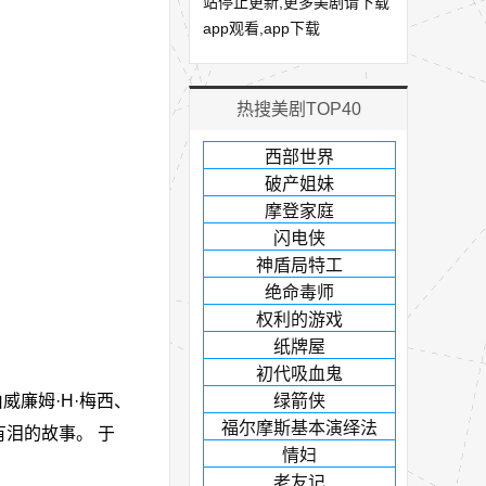
站停止更新,更多美剧请下载
app观看,app下载
热搜美剧TOP40
西部世界
破产姐妹
摩登家庭
闪电侠
神盾局特工
绝命毒师
权利的游戏
纸牌屋
初代吸血鬼
威廉姆·H·梅西、
绿箭侠
福尔摩斯基本演绎法
泪的故事。 于
情妇
老友记