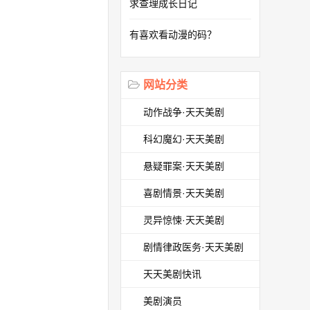
求查理成长日记
有喜欢看动漫的码？
网站分类
动作战争·天天美剧
科幻魔幻·天天美剧
悬疑罪案·天天美剧
喜剧情景·天天美剧
灵异惊悚·天天美剧
剧情律政医务·天天美剧
天天美剧快讯
美剧演员