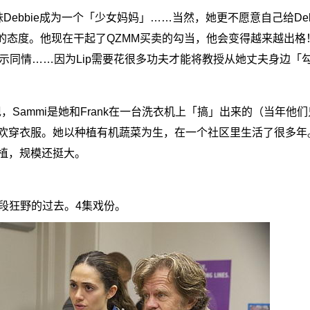
Debbie成为一个「少女妈妈」……当然，她更不愿意自己给Deb
的态度。他现在干起了QZMM买卖的勾当，他会变得越来越出格！M
ip表示同情……因为Lip需要花很多功夫才能将教授从她丈夫身边「
ock）将出现，Sammi是她和Frank在一台洗衣机上「搞」出来的（当年
欢穿衣服。她以种植有机蔬菜为生，在一个社区里生活了很多年
植，规模还挺大。
她有一段狂野的过去。4集戏份。