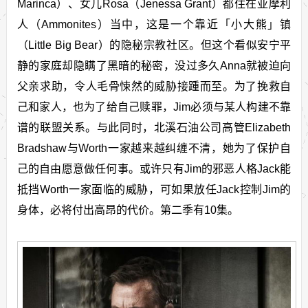
Marinca）、女儿Rosa（Jenessa Grant）都住在亚摩利
人（Ammonites）当中，这是一个靠近「小大熊」镇
（Little Big Bear）的隐秘宗教社区。但这个看似安宁平
静的家庭却隐瞒了黑暗的秘密，没过多久Anna就被迫向
父亲求助，令人毛骨悚然的威胁接踵而至。为了挽救自
己和家人，也为了给自己赎罪，Jim必须与某人构建不靠
谱的联盟关系。与此同时，北溪石油公司高管Elizabeth
Bradshaw与Worth一家越来越纠缠不清，她为了保护自
己的自由愿意做任何事。或许只有Jim的邪恶人格Jack能
抵挡Worth一家面临的威胁，可如果放任Jack控制Jim的
身体，必将付出高昂的代价。第二季有10集。