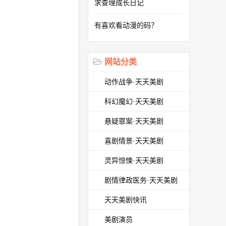
求查理成长日记
有喜欢看动漫的码？
网站分类
动作战争·天天美剧
科幻魔幻·天天美剧
悬疑罪案·天天美剧
喜剧情景·天天美剧
灵异惊悚·天天美剧
剧情律政医务·天天美剧
天天美剧快讯
美剧演员