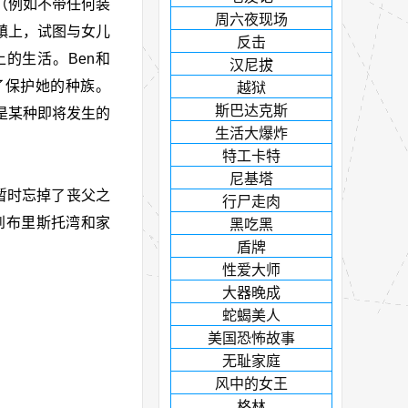
（例如不带任何装
周六夜现场
回到镇上，试图与女儿
反击
上的生活。Ben和
汉尼拔
了保护她的种族。
越狱
斯巴达克斯
是某种即将发生的
生活大爆炸
特工卡特
尼基塔
让他暂时忘掉了丧父之
行尸走肉
她回到布里斯托湾和家
黑吃黑
盾牌
性爱大师
大器晚成
蛇蝎美人
美国恐怖故事
无耻家庭
风中的女王
格林