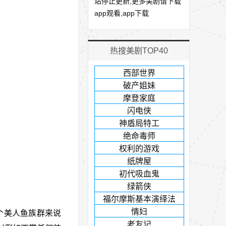
站停止更新,更多美剧请下载
app观看,app下载
热搜美剧TOP40
西部世界
破产姐妹
摩登家庭
闪电侠
神盾局特工
绝命毒师
权利的游戏
纸牌屋
初代吸血鬼
绿箭侠
福尔摩斯基本演绎法
情妇
整个美人鱼族群来说
老友记