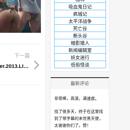
吸血鬼日记
疯城记
太平洋战争
死亡谷
断头谷
暗影猎人
新闻编辑室
下一篇
妖女迷行
低俗怪谈
寻找薇薇安·迈尔.Finding.Vivian.Maier.2013.LIMIT
最新评论
非常棒，高清，满速度。
找了很多天，终于在这里找
到了带字幕的末世黑天使，
太谢谢你们了。赞！