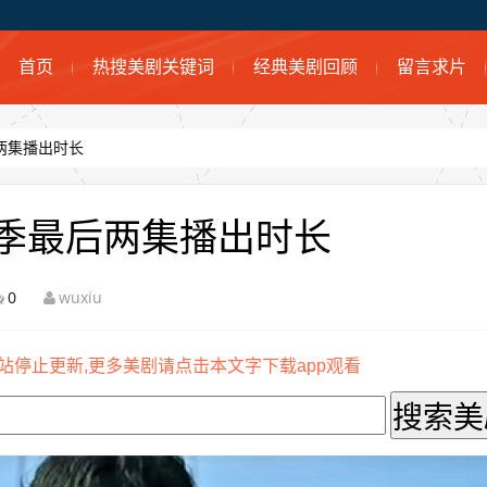
首页
热搜美剧关键词
经典美剧回顾
留言求片
两集播出时长
季最后两集播出时长
0
wuxiu
站停止更新,更多美剧请点击本文字下载app观看