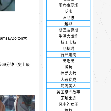
周六夜现场
反击
汉尼拔
越狱
斯巴达克斯
生活大爆炸
msayBolton大
特工卡特
尼基塔
行尸走肉
黑吃黑
时长69分钟（史上最
盾牌
性爱大师
大器晚成
蛇蝎美人
美国恐怖故事
无耻家庭
风中的女王
格林