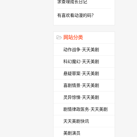
求查理成长日记
有喜欢看动漫的码？
网站分类
动作战争·天天美剧
科幻魔幻·天天美剧
悬疑罪案·天天美剧
喜剧情景·天天美剧
灵异惊悚·天天美剧
剧情律政医务·天天美剧
天天美剧快讯
美剧演员