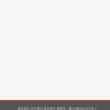
联系我们
|
关于我们
|
留言求片
|
备案号：蜀ICP备09037979号-4