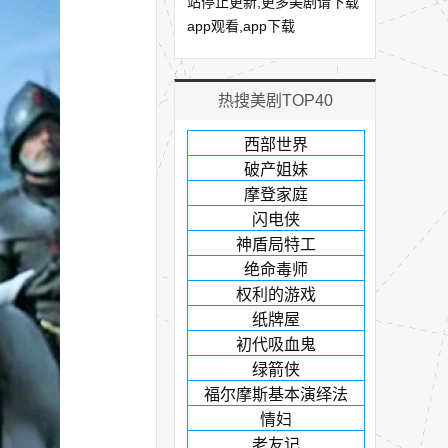
站停止更新,更多美剧请下载
app观看,app下载
热搜美剧TOP40
西部世界
破产姐妹
摩登家庭
闪电侠
神盾局特工
绝命毒师
权利的游戏
纸牌屋
初代吸血鬼
绿箭侠
福尔摩斯基本演绎法
情妇
老友记