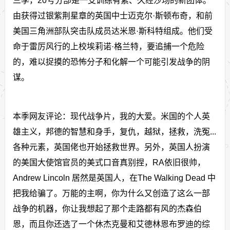
三季，20号分部是一支训练有素、久经沙场的新团体。
由获得过银紫荆星章的英国中士迈克尔·斯顿布奇，和前
美国三角洲部队突击队成员达米恩·斯科特组成。他们受
命于雷厉风行的上校埃莉诺·格兰特，要追捕一个危险
的，难以捉摸的恐怖分子和化解一个可能引发战争的阴
谋。
本季网友评论：现代战争片，我的大爱。米国的个人英
雄主义，邦德的智慧和身手，复仇，越狱，拯救，洗冤...
各种元素，英国佬也开始拯救世界。另外，英国人扮演
的美国大使馆官员的美式口音真别捏，RA依旧很帅，
Andrew Lincoln 居然是英国人，在The Walking Dead 中
把我给骗了。万能的主啊，你为什么又创造了这么一部
战争的机器，你让我想起了那个走路都有风的杰森伯
恩，而且你还选了一个休杰克曼和艾德林恩布罗迪的综