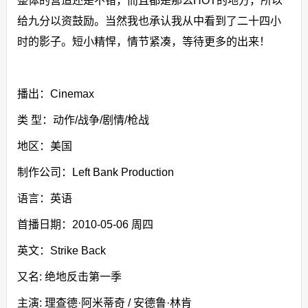
整体的营造还是不错，而且都是那么HOT的地方，所以
给九分以资鼓励。当然我也承认我从中看到了二十四小
时的影子。短小精悍，情节紧凑，等待更多的出来！
播出：Cinemax
类 型：动作/战争/剧情/枪战
地区：美国
制作公司：Left Bank Production
语言：英语
首播日期：2010-05-06 周四
英文：Strike Back
又名: 绝地反击第一季
主演: 理查德·阿米蒂奇 / 安德鲁·林肯