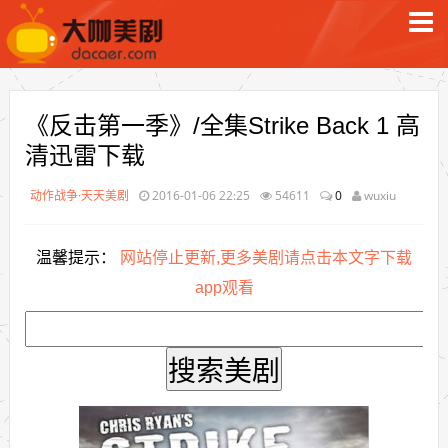
《反击第一季》/全集Strike Back 1 高
清迅雷下载
动作战争·天天美剧
2016-01-06 22:25
54611
0
wuxiu
温馨提示：
网站停止更新,更多美剧请点击本文字下载
app观看