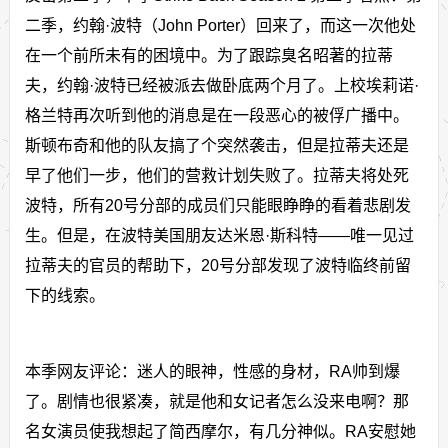
二季，约翰·波特（John Porter）回来了，而这一次他处
在一个前所未有的困境中。为了跟踪臭名昭著的拉蒂
夫，约翰·波特已经被派去做卧底两个月了。上校埃莉诺·
格兰特再次听到他的消息是在一段恶心的被俘广播中。
斯顿布奇和他的队友搞了个突然袭击，但是拉蒂夫还是
早了他们一步，他们的营救计划失败了。拉蒂夫将处死
波特，所有20号分部的成员们只能眼睁睁的看着悲剧发
生。但是，在波特美国朋友达米恩·斯科特——唯一见过
拉蒂夫的官员的帮助下，20号分部发现了波特临终前留
下的线索。
本季网友评论：迷人的眼神，性感的身材，RA帅到爆
了。剧情也很紧凑，就是他和女记者怎么没来电啊？那
名女演员使我想起了简西摩尔，有几分神似。RA安慰她