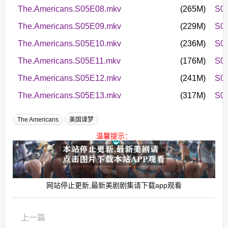
The.Americans.S05E08.mkv
(265M)
S0
The.Americans.S05E09.mkv
(229M)
S0
The.Americans.S05E10.mkv
(236M)
S0
The.Americans.S05E11.mkv
(176M)
S05
The.Americans.S05E12.mkv
(241M)
S0
The.Americans.S05E13.mkv
(317M)
S0
The Americans
美国谍梦
温馨提示：
网站停止更新,最新美剧剧集请下载app观看
上一篇