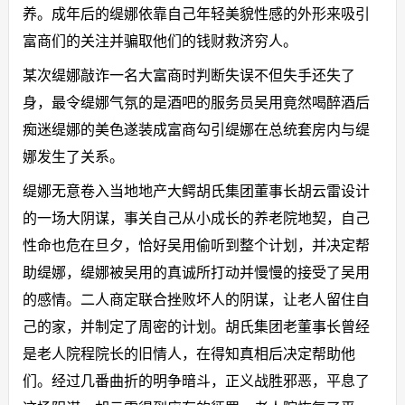
养。成年后的缇娜依靠自己年轻美貌性感的外形来吸引
富商们的关注并骗取他们的钱财救济穷人。
某次缇娜敲诈一名大富商时判断失误不但失手还失了
身，最令缇娜气氛的是酒吧的服务员吴用竟然喝醉酒后
痴迷缇娜的美色遂装成富商勾引缇娜在总统套房内与缇
娜发生了关系。
缇娜无意卷入当地地产大鳄胡氏集团董事长胡云雷设计
的一场大阴谋，事关自己从小成长的养老院地契，自己
性命也危在旦夕，恰好吴用偷听到整个计划，并决定帮
助缇娜，缇娜被吴用的真诚所打动并慢慢的接受了吴用
的感情。二人商定联合挫败坏人的阴谋，让老人留住自
己的家，并制定了周密的计划。胡氏集团老董事长曾经
是老人院程院长的旧情人，在得知真相后决定帮助他
们。经过几番曲折的明争暗斗，正义战胜邪恶，平息了