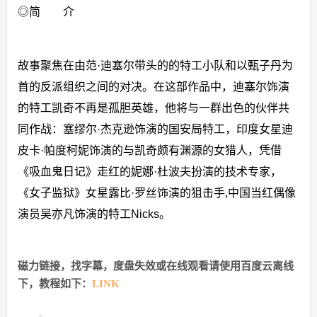
◎简 介
故事聚焦在由范·迪塞尔带头的的特工小队和以甄子丹为
首的反派组织之间的对决。在这部作品中，迪塞尔饰演
的特工凯奇不再是孤胆英雄，他将与一群出色的伙伴共
同作战：塞缪尔·杰克逊饰演的国安局特工，印度女星迪
皮卡·帕度柯妮饰演的与凯奇颇有渊源的女猎人，凭借
《吸血鬼日记》走红的妮娜·杜波夫扮演的技术专家，
《女子监狱》女星露比·罗丝饰演的狙击手,中国当红偶像
演员吴亦凡饰演的特工Nicks。
磁力链接，找字幕，度盘失效或在线观看请使用百度云离线
下，教程如下：
LINK