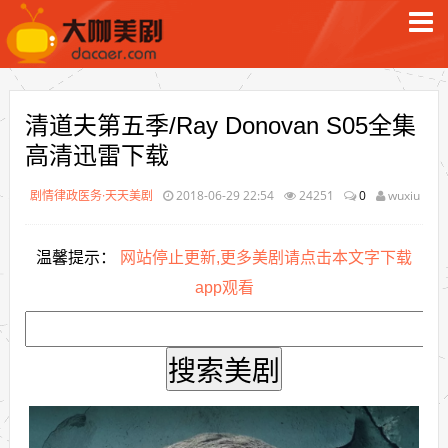
清道夫第五季/Ray Donovan S05全集
高清迅雷下载
剧情律政医务·天天美剧
2018-06-29 22:54
24251
0
wuxiu
温馨提示：
网站停止更新,更多美剧请点击本文字下载
app观看