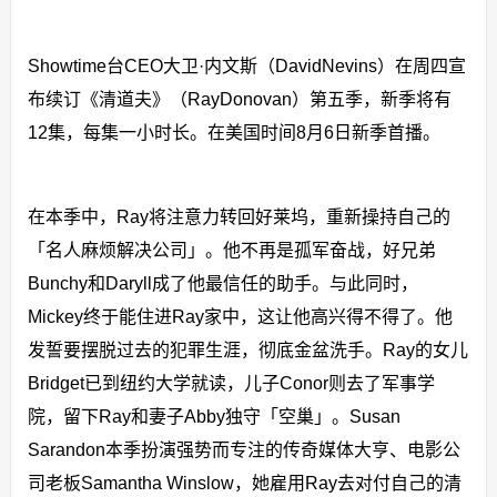
Showtime台CEO大卫·内文斯（DavidNevins）在周四宣
布续订《清道夫》（RayDonovan）第五季，新季将有
12集，每集一小时长。在美国时间8月6日新季首播。
在本季中，Ray将注意力转回好莱坞，重新操持自己的
「名人麻烦解决公司」。他不再是孤军奋战，好兄弟
Bunchy和Daryll成了他最信任的助手。与此同时，
Mickey终于能住进Ray家中，这让他高兴得不得了。他
发誓要摆脱过去的犯罪生涯，彻底金盆洗手。Ray的女儿
Bridget已到纽约大学就读，儿子Conor则去了军事学
院，留下Ray和妻子Abby独守「空巢」。Susan
Sarandon本季扮演强势而专注的传奇媒体大亨、电影公
司老板Samantha Winslow，她雇用Ray去对付自己的清