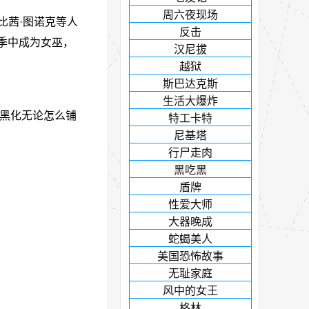
周六夜现场
y、比茜·图诺克等人
反击
四季中成为女巫，
汉尼拔
越狱
斯巴达克斯
生活大爆炸
的黑化无论怎么铺
特工卡特
尼基塔
行尸走肉
黑吃黑
盾牌
性爱大师
大器晚成
蛇蝎美人
美国恐怖故事
无耻家庭
风中的女王
格林