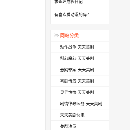
求查理成长日记
有喜欢看动漫的码？
网站分类
动作战争·天天美剧
科幻魔幻·天天美剧
悬疑罪案·天天美剧
喜剧情景·天天美剧
灵异惊悚·天天美剧
剧情律政医务·天天美剧
天天美剧快讯
美剧演员