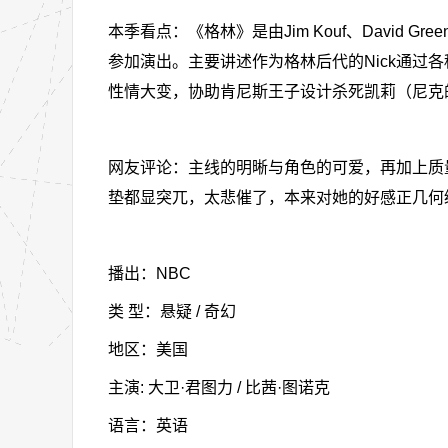
本季看点：《格林》是由Jim Kouf、David Gre
参加演出。主要讲述作为格林后代的Nick通过
性情大变，协助肯尼斯王子设计杀死凯莉（尼克
网友评论：主线的明晰与角色的可爱，再加上质量还
垫都显突兀，太悲催了，本来对她的好感正几何
播出：NBC
类 型：悬疑 / 奇幻
地区：美国
主演: 大卫·君图力 / 比茜·图诺克
语言：英语