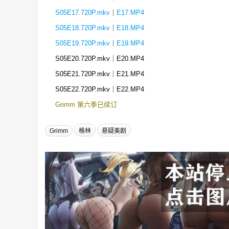
S05E17.720P.mkv
｜
E17.MP4
S05E18.720P.mkv
｜
E18.MP4
S05E19.720P.mkv
｜
E19.MP4
S05E20.720P.mkv｜E20.MP4
S05E21.720P.mkv｜E21.MP4
S05E22.720P.mkv｜E22.MP4
Grimm 第六季已续订
Grimm
格林
悬疑美剧