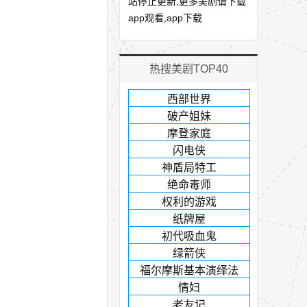
站停止更新,更多美剧请下载
app观看,app下载
热搜美剧TOP40
西部世界
破产姐妹
摩登家庭
闪电侠
神盾局特工
绝命毒师
权利的游戏
纸牌屋
初代吸血鬼
绿箭侠
福尔摩斯基本演绎法
情妇
老友记