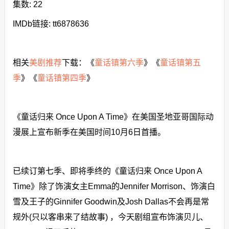
集数: 22
IMDb链接: tt6878636
相关
美剧推荐
下载：《
童话镇第六季
》《
童话镇第五
季
》《
童话镇第四季
》
《童话归来 Once Upon A Time》在美国圣地亚哥国际动
漫展上宣布新季在美国时间10月6日首播。
已续订第七季、即将季终的《童话归来 Once Upon A
Time》除了饰演女主Emma的Jennifer Morrison、饰演白
雪及王子的Ginnifer Goodwin及Josh Dallas不会再是常
规外(只以客串来了结故事) ，今天剧组宣布饰演贝儿、