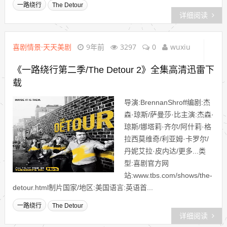
一路绕行
The Detour
详细阅读
喜剧情景·天天美剧
9年前
3297
0
wuxiu
《一路绕行第二季/The Detour 2》全集高清迅雷下
载
导演:BrennanShroff编剧:杰
森·琼斯/萨曼莎·比主演:杰森·
琼斯/娜塔莉·齐尔/阿什莉·格
拉西莫维奇/利亚姆·卡罗尔/
丹妮艾拉·皮内达/更多...类
型:喜剧官方网
站:www.tbs.com/shows/the-
detour.html制片国家/地区:美国语言:英语首...
一路绕行
The Detour
详细阅读