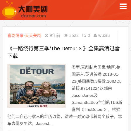
喜剧情景·天天美剧
9年前
3522
0
wuxiu
《一路绕行第三季/The Detour 3 》全集高清迅雷
下载
类型:喜剧制片国家/地区:美
国语言:英语首播:2018-01-
23(美国季数:3集数:10IMDb
链接:tt7141224这部由
JasonJones及
SamanthaBee主创的TBS新
喜剧《TheDetour》，根据
他们二自己与家人的经历改篇，讲述一对父母带着两个孩子，驾
车去佛罗里达。JasonJ...