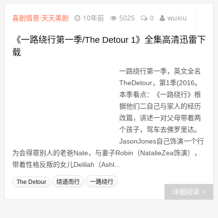
喜剧情景·天天美剧
10年前
5025
0
wuxiu
《一路绕行第一季/The Detour 1》全集高清迅雷下
载
一路绕行第一季，英文全名
TheDetour，第1季(2016。
本季看点：《一路绕行》根
据他们二自己与家人的经历
改篇，讲述一对父母带着两
个孩子，驾车去佛罗里达。
JasonJones自己饰演一个行
为会得罪别人的老爸Nate，与妻子Robin（NatalieZea饰演），
带着性格反叛的女儿Delilah（Ashl...
The Detour
绕道而行
一路绕行
详细阅读