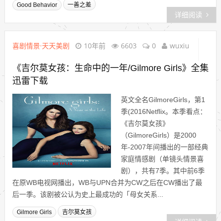
Good Behavior
一善之差
详细阅读
喜剧情景·天天美剧
10年前
6603
0
wuxiu
《吉尔莫女孩：生命中的一年/Gilmore Girls》全集
迅雷下载
英文全名GilmoreGirls，第1
季(2016Netflix。本季看点：
《吉尔莫女孩》
（GilmoreGirls）是2000
年-2007年间播出的一部经典
家庭情感剧（单镜头情景喜
剧），共有7季。其中前6季
在原WB电视网播出，WB与UPN合并为CW之后在CW播出了最
后一季。该剧被公认为史上最成功的「母女关系...
Gilmore Girls
吉尔莫女孩