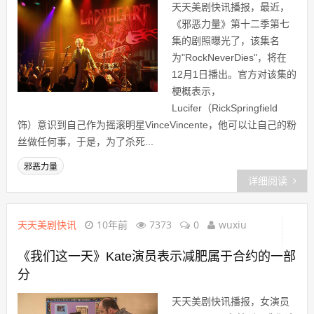
天天美剧快讯播报，最近，
《邪恶力量》第十二季第七
集的剧照曝光了，该集名
为"RockNeverDies"，将在
12月1日播出。官方对该集的
梗概表示，
Lucifer（RickSpringfield
饰）意识到自己作为摇滚明星VinceVincente，他可以让自己的粉
丝做任何事，于是，为了杀死...
邪恶力量
详细阅读
天天美剧快讯
10年前
7373
0
wuxiu
《我们这一天》Kate演员表示减肥属于合约的一部
分
天天美剧快讯播报，女演员