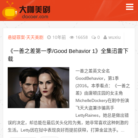
悬疑罪案·天天美剧
10年前
16658
0
wuxiu
《一善之差第一季/Good Behavior 1》全集迅雷下
载
一善之差英文全名
GoodBehavior，第1季
(2016。本季看点：《一善之
差》由唐顿庄园的女主角
MichelleDockery在剧中扮演
飞天大盗兼诈骗高手
LettyRaines，她总是做出错
误的决定，却总能在最后关头化险为夷，她非常喜欢这种刺激的
生活。Letty因在狱中表现良好而提前获释，打算金盆洗手。...