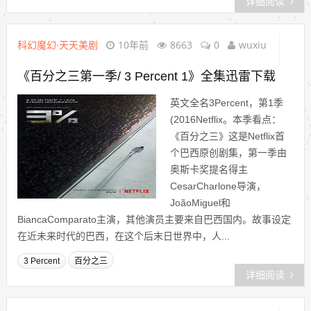
详细阅读
科幻魔幻·天天美剧
10年前
8663
0
wuxiu
《百分之三第一季/ 3 Percent 1》全集迅雷下载
英文全名3Percent，第1季
(2016Netflix。本季看点：
《百分之三》这是Netflix首
个巴西原创剧集，第一季由
奥斯卡奖提名得主
CesarCharlone导演，
JoãoMiguel和
BiancaComparato主演，其他演员主要来自巴西国内。故事设定
在近未来时代的巴西，在这个后末日世界中，人...
3 Percent
百分之三
详细阅读