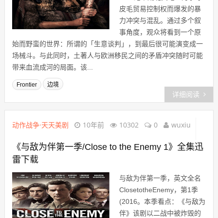
皮毛贸易控制权而爆发的暴
力冲突与混乱。通过多个叙
事角度，观众将看到一个原
始而野蛮的世界：所谓的「生意谈判」，到最后很可能演变成一
场械斗。与此同时，土著人与欧洲移民之间的矛盾冲突随时可能
带来血流成河的局面。该...
Frontier
边境
详细阅读
动作战争·天天美剧
10年前
10302
0
wuxiu
《与敌为伴第一季/Close to the Enemy 1》全集迅
雷下载
与敌为伴第一季，英文全名
ClosetotheEnemy，第1季
(2016。本季看点：《与敌为
伴》该剧以二战中被炸毁的