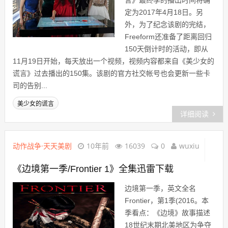
言》最终季的播出时间将确
定为2017年4月18日。另
外，为了纪念该剧的完结，
Freeform还准备了距离回归
150天倒计时的活动，即从
11月19日开始，每天放出一个视频，视频内容都来自《美少女的
谎言》过去播出的150集。该剧的官方社交帐号也会更新一些卡
司的告别...
美少女的谎言
详细阅读
动作战争·天天美剧
10年前
16039
0
wuxiu
《边境第一季/Frontier 1》全集迅雷下载
边境第一季，英文全名
Frontier，第1季(2016。本
季看点：《边境》故事描述
18世纪末期北美地区为争夺