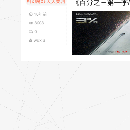
科幻魔幻·天天美剧
《百分之三第一季/ 3
10年前
8668
0
wuxiu