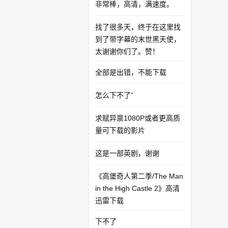
非常棒，高清，满速度。
找了很多天，终于在这里找
到了带字幕的末世黑天使，
太谢谢你们了。赞！
全部是出错，不能下载
怎么下不了”
求赋异禀1080P或者更高质
量可下载的影片
这是一部英剧，谢谢
《高堡奇人第二季/The Man
in the High Castle 2》高清
迅雷下载
下不了