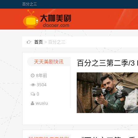
百分之三
首页
>
百分之三
天天美剧快讯
百分之三第二季/3 P
8年前
3504
0
wuxiu