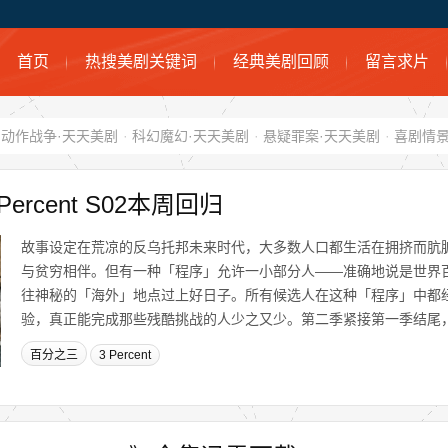
首页
热搜美剧关键词
经典美剧回顾
留言求片
动作战争·天天美剧
·
科幻魔幻·天天美剧
·
悬疑罪案·天天美剧
·
喜剧情景
ercent S02本周回归
故事设定在荒凉的反乌托邦未来时代，大多数人口都生活在拥挤而肮
与贫穷相伴。但有一种「程序」允许一小部分人——准确地说是世界
往神秘的「海外」地点过上好日子。所有候选人在这种「程序」中都
验，真正能完成那些残酷挑战的人少之又少。第二季紧接第一季结尾，Mich
百分之三
3 Percent