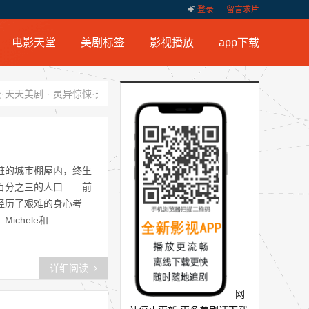
登录
留言求片
电影天堂
美剧标签
影视播放
app下载
·天天美剧
·
灵异惊悚·天天美剧
·
剧情律政医务·天天美剧
·
天天美剧快
脏的城市棚屋内，终生
百分之三的人口——前
经历了艰难的身心考
ele和...
详细阅读
网