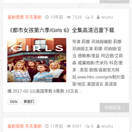
喜剧情景·天天美剧
10年前
7328
0
wuxiu
《都市女孩第六季/Girls 6》全集高清迅雷下载
导演:莉娜·邓纳姆编剧:莉娜·
邓纳姆主演:莉娜·邓纳姆/亚
当·德赖弗/里兹·阿迈德/艾莉
森·威廉姆斯/杰米玛·科克/更
多...类型:剧情/喜剧官方网
站:www.hbo.com/girls制片国
家/地区:美国语言:英语首
播:2017-02-12(美国季数:6集数:10又名...
Girls
衰姐们
详细阅读
喜剧情景·天天美剧
11年前
8301
0
wuxiu