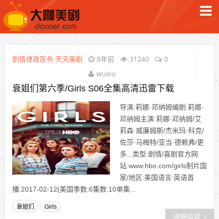
剧情律政医务·天天美剧
8年前
31240
0
wuxiu
衰姐们第六季/Girls S06全集高清迅雷下载
导演:莉娜·邓纳姆编剧:莉娜·
邓纳姆主演:莉娜·邓纳姆/艾
莉森·威廉姆斯/杰米玛·科克/
佐莎·马梅特/亚当·德赖弗/更
多...类型:剧情/喜剧官方网
站:www.hbo.com/girls制片国
家/地区:美国语言:英语首
播:2017-02-12(美国季数:6集数:10单集...
衰姐们
Girls
详细阅读