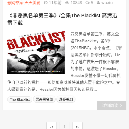
悬疑罪案·天天美剧
11年前
10848
5
wuxiu
《罪恶黑名单第三季》/全集The Blacklist 高清迅
雷下载
罪恶黑名单第三季，英文全
名TheBlacklist，第3季
(2015NBC。本季看点：《罪
恶黑名单》新季开始时，Liz
为了逃亡做出一件很不靠谱
的事情，这激怒了Ressler。
Ressler发誓不惜一切代价抓
住自己以前的搭档——即便那意味着将其他人置于危险之中。令
人感到意外的是，Ressler因为某种原因被迫拯救...
The Blacklist
罪恶黑名单
悬疑美剧
详细阅读
‹‹
1
››