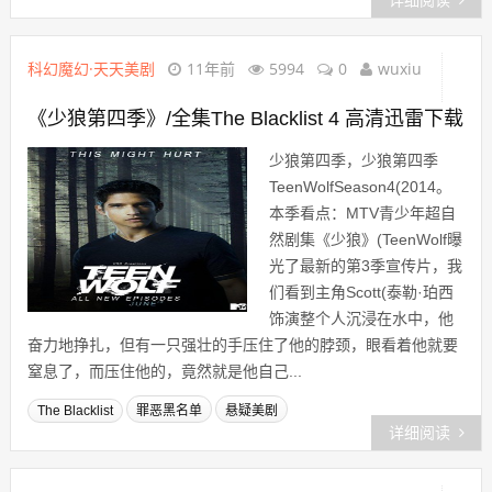
详细阅读
科幻魔幻·天天美剧
11年前
5994
0
wuxiu
《少狼第四季》/全集The Blacklist 4 高清迅雷下载
少狼第四季，少狼第四季
TeenWolfSeason4(2014。
本季看点：MTV青少年超自
然剧集《少狼》(TeenWolf曝
光了最新的第3季宣传片，我
们看到主角Scott(泰勒·珀西
饰演整个人沉浸在水中，他
奋力地挣扎，但有一只强壮的手压住了他的脖颈，眼看着他就要
窒息了，而压住他的，竟然就是他自己...
The Blacklist
罪恶黑名单
悬疑美剧
详细阅读