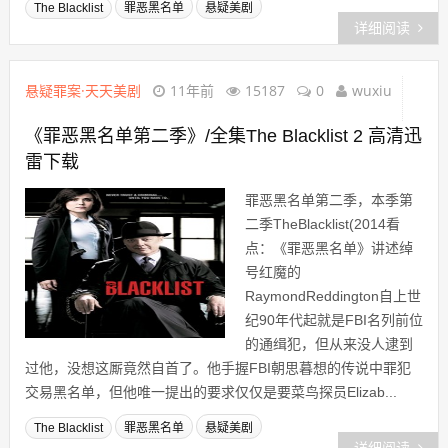
The Blacklist
罪恶黑名单
悬疑美剧
详细阅读
悬疑罪案·天天美剧
11年前
15187
0
wuxiu
《罪恶黑名单第二季》/全集The Blacklist 2 高清迅
雷下载
罪恶黑名单第二季，本季第
二季TheBlacklist(2014看
点：《罪恶黑名单》讲述绰
号红魔的
RaymondReddington自上世
纪90年代起就是FBI名列前位
的通缉犯，但从来没人逮到
过他，没想这厮竟然自首了。他手握FBI朝思暮想的传说中罪犯
交易黑名单，但他唯一提出的要求仅仅是要菜鸟探员Elizab...
The Blacklist
罪恶黑名单
悬疑美剧