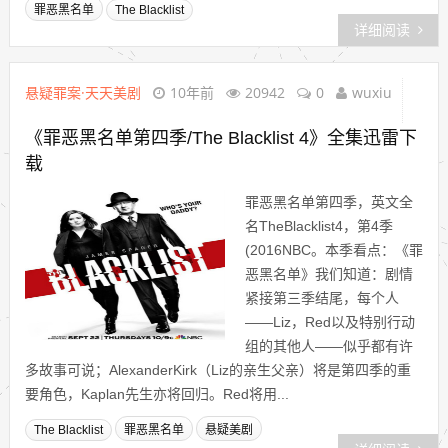
罪恶黑名单
The Blacklist
详细阅读
悬疑罪案·天天美剧
10年前
20942
0
wuxiu
《罪恶黑名单第四季/The Blacklist 4》全集迅雷下
载
罪恶黑名单第四季，英文全
名TheBlacklist4，第4季
(2016NBC。本季看点：《罪
恶黑名单》我们知道：剧情
紧接第三季结尾，每个人
——Liz，Red以及特别行动
组的其他人——似乎都有许
多故事可说；AlexanderKirk（Liz的亲生父亲）将是第四季的重
要角色，Kaplan先生亦将回归。Red将用...
The Blacklist
罪恶黑名单
悬疑美剧