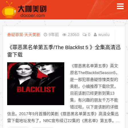
悬疑罪案·天天美剧
9年前
23060
0
wuxiu
《罪恶黑名单第五季/The Blacklist 5 》全集高清迅
雷下载
《罪恶黑名单第五季》英文
原名TheBlacklistSeason5，
是一部犯罪悬疑惊悚类型的
美剧，小编推荐下载欣赏，
目前该剧已经更新到第13
集，有兴趣的朋友千万不能
错过啦，以下是该剧的详细
信息。2017年9月首播的美剧《罪恶黑名单第五季》高清全集迅
雷下载地址发布了，NBC宣布续订22集的《黑名单》第五季。...