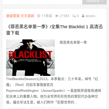
详细阅读
悬疑罪案·天天美剧
11年前
21583
0
wuxiu
《罪恶黑名单第一季》/全集The Blacklist 1 高清迅
雷下载
罪恶黑名单第一季
TheBlacklistSeason1(2013。本季看点：几十年来，绰号「红
魔」（Red）的前军事情报官员
RaymondReddington（JamesSpader）一直是联邦调查局通缉
犯名单上的重要人物。他为全世界形形色色的罪犯代办各种交
易，撮合非法生意，被人们称作「犯罪世界的...