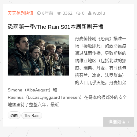
天天美剧快讯
8年前
3362
0
wuxiu
恐雨第一季/The Rain S01本周新剧开播
丹麦惊悚剧《恐雨》描述一
场「接触即死」的致命瘟疫
通过降雨传播，导致斯堪的
纳维亚地区（包括北欧的挪
威、瑞典、丹麦，有时还包
括芬兰、冰岛、法罗群岛）
的人口几乎灭绝。丹麦姐弟
Simone（AlbaAugust）和
Rasmus（LucasLynggaardTønnesen）在哥本哈根郊外的安全
地堡里待了整整六年，最近...
恐雨
The Rain
详细阅读