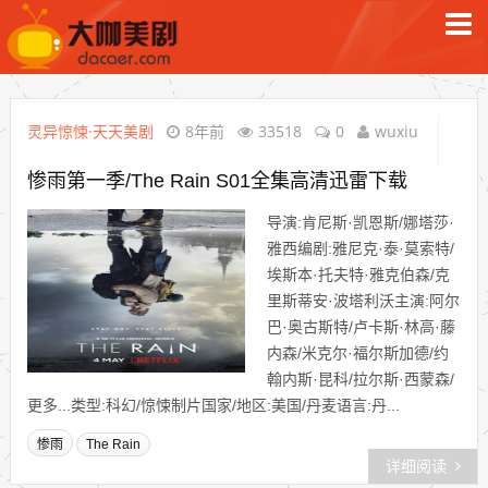
灵异惊悚·天天美剧
8年前
33518
0
wuxiu
惨雨第一季/The Rain S01全集高清迅雷下载
导演:肯尼斯·凯恩斯/娜塔莎·
雅西编剧:雅尼克·泰·莫索特/
埃斯本·托夫特·雅克伯森/克
里斯蒂安·波塔利沃主演:阿尔
巴·奥古斯特/卢卡斯·林高·藤
内森/米克尔·福尔斯加德/约
翰内斯·昆科/拉尔斯·西蒙森/
更多...类型:科幻/惊悚制片国家/地区:美国/丹麦语言:丹...
惨雨
The Rain
详细阅读