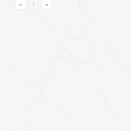
‹‹
1
››