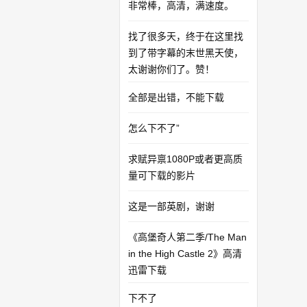
非常棒，高清，满速度。
找了很多天，终于在这里找
到了带字幕的末世黑天使，
太谢谢你们了。赞！
全部是出错，不能下载
怎么下不了”
求赋异禀1080P或者更高质
量可下载的影片
这是一部英剧，谢谢
《高堡奇人第二季/The Man
in the High Castle 2》高清
迅雷下载
下不了