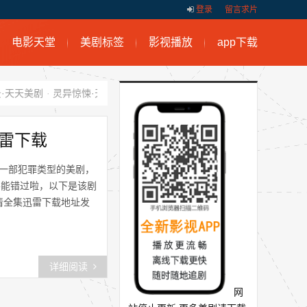
登录
留言求片
电影天堂
美剧标签
影视播放
app下载
·天天美剧
·
灵异惊悚·天天美剧
·
剧情律政医务·天天美剧
·
天天美剧快
清迅雷下载
2，是一部犯罪类型的美剧，
不能错过啦，以下是该剧
清全集迅雷下载地址发
详细阅读
网