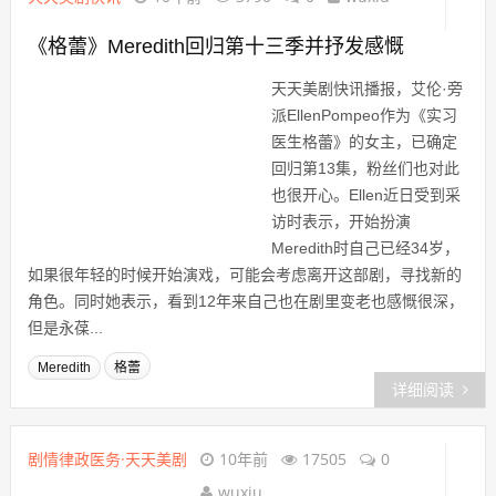
《格蕾》Meredith回归第十三季并抒发感慨
天天美剧快讯播报，艾伦·旁
派EllenPompeo作为《实习
医生格蕾》的女主，已确定
回归第13集，粉丝们也对此
也很开心。Ellen近日受到采
访时表示，开始扮演
Meredith时自己已经34岁，
如果很年轻的时候开始演戏，可能会考虑离开这部剧，寻找新的
角色。同时她表示，看到12年来自己也在剧里变老也感慨很深，
但是永葆...
Meredith
格蕾
详细阅读
剧情律政医务·天天美剧
10年前
17505
0
wuxiu