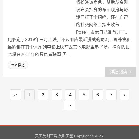
将扮演该角色，随后从金刚
发布会抽身的布丽现身与影
迷们打了个招呼，还在自己
的社交网络上摆出攻气
Pose，表示自己准备好了。
电影定于2019年三月上映。不过顺应最近漫威的潮流，蜘蛛侠和
黑豹都在其个人系列电影上映前去其他电影里串了场，神奇队长
也将在2018年的复仇者联盟:无...
惊奇队长
详细阅读
‹‹
1
2
3
4
5
6
7
›
››
天天美剧下载|美剧天堂
Copyright ©
2026