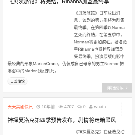
《贝茨旅馆》将完结，Rihanna加盟最终季
《贝茨旅馆》日前放出消
息，该剧的第五季将为剧集
最终季。在第四季以Norma
之死而终结，在第五季中，
Norman将更加疯狂。著名歌
星Rihanna也将跨界加盟剧
集最终季，扮演原版电影中
最经典的形象MarionCrane，伪装成自己母亲的男主Norman把
淋浴中的Marion残忍刺死。...
贝茨旅馆
详细阅读
天天美剧快讯
10年前
4707
0
wuxiu
神探夏洛克第四季预告发布，剧情将走暗黑风
《神探夏洛克》在圣迭戈动