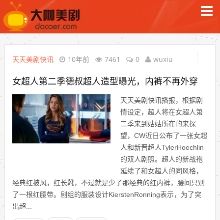
天天美剧快讯
10年前
7461
0
wuxiu
女超人第二季德叔超人造型曝光，内裤不再外穿
天天美剧快讯播报，根据剧
情设定，超人将在女超人第
二季来到姑姑所在的来探
望，CW近日公布了一张女超
人和新晋超人TylerHoechlin
的双人剧照。超人的新战袍
延续了和女超人的同风格，
经典红披风，红长靴，不过就是少了那经典的红内裤，腰间只别
了一根红腰带。剧组的服装设计KierstenRonning表示，为了突
出超...