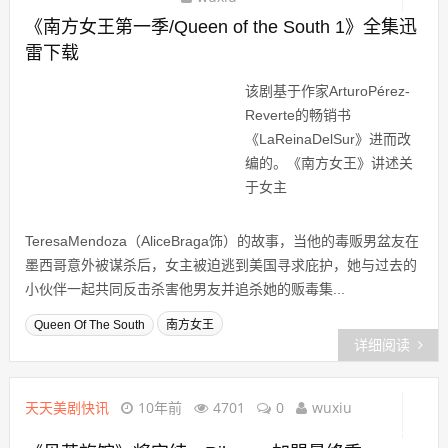
《南方女王第一季/Queen of the South 1》全集迅
雷下载
该剧基于作家ArturoPérez-
Reverte的畅销书
《LaReinaDelSur》进而改
编的。《南方女王》讲述关
于女主
TeresaMendoza（AliceBraga饰）的故事，当他的毒贩男盆友在
墨西哥意外被谋杀后，女主被迫逃到美国寻求庇护，她与过去的
小伙伴一起共同反击杀害他男友并追杀她的贩毒集...
Queen Of The South
南方女王
详细阅读
天天美剧快讯
10年前
4701
0
wuxiu