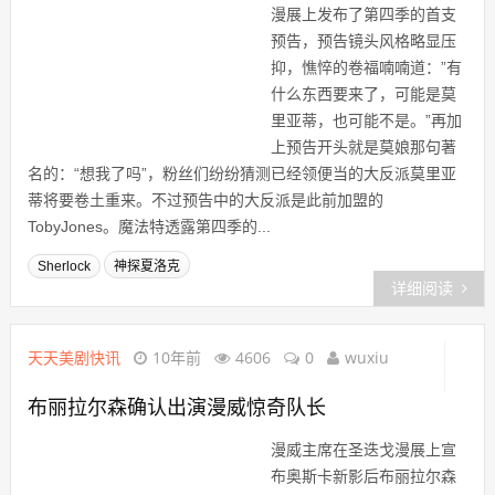
漫展上发布了第四季的首支
预告，预告镜头风格略显压
抑，憔悴的卷福喃喃道：”有
什么东西要来了，可能是莫
里亚蒂，也可能不是。”再加
上预告开头就是莫娘那句著
名的：“想我了吗”，粉丝们纷纷猜测已经领便当的大反派莫里亚
蒂将要卷土重来。不过预告中的大反派是此前加盟的
TobyJones。魔法特透露第四季的...
Sherlock
神探夏洛克
详细阅读
天天美剧快讯
10年前
4606
0
wuxiu
布丽拉尔森确认出演漫威惊奇队长
漫威主席在圣迭戈漫展上宣
布奥斯卡新影后布丽拉尔森