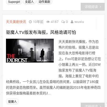
Supergirl
女超人
动作美剧
详细阅读
天天美剧快讯
10年前
4187
0
wuxiu
驱魔人TV版发布海报，风格诡谲可怕
天天美剧快讯播报，作为恐
怖片的始祖，驱魔人总是出
现在各大恐怖电影排行榜
上。Fox可是卯足劲想让它在
小银幕上再火一把。近日EW
独家发布了驱魔人TV版海
报。海报上重现了电影中的
经典桥段，一个女孩儿在杂乱昏暗的房间里，以脑袋转了180度
的诡异姿态抱膝而坐。虽然驱魔人的编剧是因2015年电影神奇四
侠获得金酸梅最差剧本奖的J...
驱魔人
详细阅读