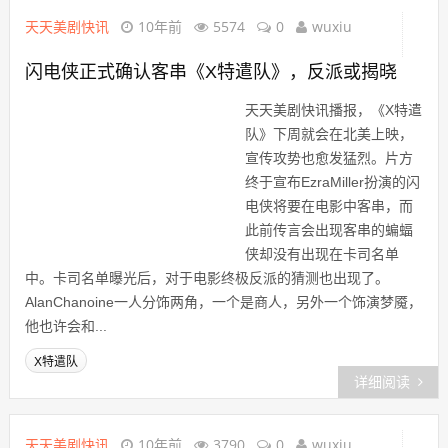
天天美剧快讯
10年前
5574
0
wuxiu
闪电侠正式确认客串《X特遣队》，反派或揭晓
天天美剧快讯播报，《X特遣
队》下周就会在北美上映，
宣传攻势也愈发猛烈。片方
终于宣布EzraMiller扮演的闪
电侠将要在电影中客串，而
此前传言会出现客串的蝙蝠
侠却没有出现在卡司名单
中。卡司名单曝光后，对于电影终极反派的猜测也出现了。
AlanChanoine一人分饰两角，一个是商人，另外一个饰演梦魇，
他也许会和...
X特遣队
详细阅读
天天美剧快讯
10年前
3790
0
wuxiu