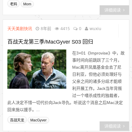
老妈
Mom
详细阅读
天天美剧快讯
8年前
4415
0
wuxiu
百战天龙第三季/MacGyver S03 回归
在3×01《Improvise》中，故
事时间向前跳跃了三个月，
Mac离开凤凰基金会去了尼
日利亚，但他必须处理好与
父亲之间的诸多分歧才能顺
利开展工作。Jack当年背叛
过一个嗜杀成性的独裁者，
此人决定不惜一切代价向Jack寻仇。听说这个消息之后Mac决定
回来施以援手。...
百战天龙
MacGyver
详细阅读