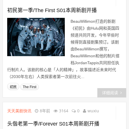
初民第一季/The First S01本周新剧开播
BeauWillimon打造的新剧
《初民》由Hulu网和英国四
频道共同开发，今年早些时
候得到直接剧集预订。该剧
由BeauWillimon撰写，
BeauWillimon和他的制片搭
档JordanTappis共同担任执
行制片人。该剧的核心是「人的精神」，故事描述近未来时代
（2030年左右）人类探索者第一次前往火...
初民
The First
详细阅读
天天美剧快讯
8年前
3164
0
wuxiu
头偕老第一季/Forever S01本周新剧开播