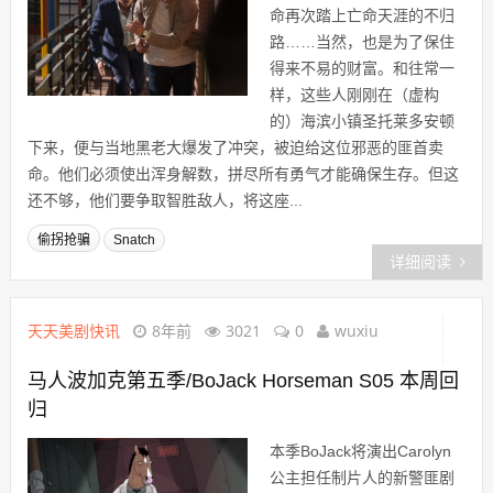
命再次踏上亡命天涯的不归
路……当然，也是为了保住
得来不易的财富。和往常一
样，这些人刚刚在（虚构
的）海滨小镇圣托莱多安顿
下来，便与当地黑老大爆发了冲突，被迫给这位邪恶的匪首卖
命。他们必须使出浑身解数，拼尽所有勇气才能确保生存。但这
还不够，他们要争取智胜敌人，将这座...
偷拐抢骗
Snatch
详细阅读
天天美剧快讯
8年前
3021
0
wuxiu
马人波加克第五季/BoJack Horseman S05 本周回
归
本季BoJack将演出Carolyn
公主担任制片人的新警匪剧