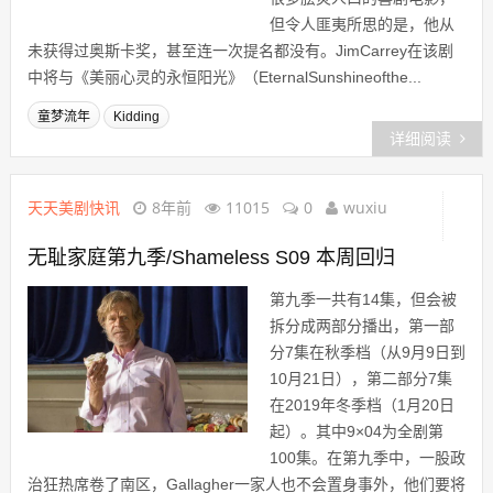
但令人匪夷所思的是，他从
未获得过奥斯卡奖，甚至连一次提名都没有。JimCarrey在该剧
中将与《美丽心灵的永恒阳光》（EternalSunshineofthe...
童梦流年
Kidding
详细阅读
天天美剧快讯
8年前
11015
0
wuxiu
无耻家庭第九季/Shameless S09 本周回归
第九季一共有14集，但会被
拆分成两部分播出，第一部
分7集在秋季档（从9月9日到
10月21日），第二部分7集
在2019年冬季档（1月20日
起）。其中9×04为全剧第
100集。在第九季中，一股政
治狂热席卷了南区，Gallagher一家人也不会置身事外，他们要将