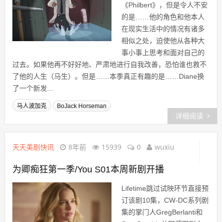
《Philbert》，但是令人不安
的是……他的角色和他本人
在现实生活中的情况有诸多
相似之处，迫使他从各种大
事小事上思考和面对自己的
过去。如果他再不好好地、严肃地进行自我改善，恐怕谁也救不
了他的人生（马生）。但是……本季真正有趣的是……Diane换
了一个新发...
马人波加克
BoJack Horseman
详细阅读
天天美剧快讯
8年前
15939
0
wuxiu
为卿痴狂第一季/You S01本周新剧开播
Lifetime跳过试映环节直接预
订该剧10集，CW-DC系列剧
集的掌门人GregBerlanti和