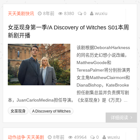
天天美剧快讯
8年前
8380
0
wuxiu
女巫现身第一季/A Discovery of Witches S01本周
新剧开播
该剧根据DeborahHarkness
的同名历史幻想小说改编，
MatthewGoode和
TeresaPalmer将分别扮演男
女主角MatthewClairmont和
DianaBishop，KateBrooke
担任剧集总监并负责撰写剧
本，JuanCarlosMedina担任导演。《女巫现身》是《万灵》...
女巫现身
A Discovery of Witches
详细阅读
动作战争·天天美剧
8年前
49964
0
wuxiu