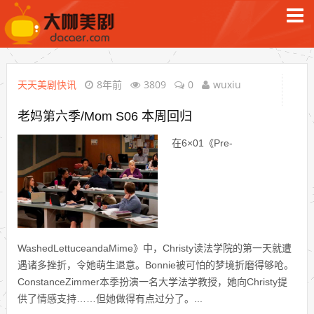
天天美剧快讯
8年前
3809
0
wuxiu
老妈第六季/Mom S06 本周回归
在6×01《Pre-
WashedLettuceandaMime》中，Christy读法学院的第一天就遭
遇诸多挫折，令她萌生退意。Bonnie被可怕的梦境折磨得够呛。
ConstanceZimmer本季扮演一名大学法学教授，她向Christy提
供了情感支持……但她做得有点过分了。...