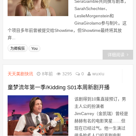
SeraGamble共同撰写剧本，
SarahSchechter、
LeslieMorgenstein和
GinaGirolamo参与制片。这
个项目多年前曾被提交给Showtime，但Showtime最终将其放
弃...
为卿痴狂
You
详细阅读
天天美剧快讯
8年前
3295
0
wuxiu
童梦流年第一季/Kidding S01本周新剧开播
该剧得到10集直接预订，男
主人公的扮演者
JimCarrey（金凯瑞）曾经是
赫赫有名的电影笑星……但
现在已经过气。他一生演过
很多脍炙人口的喜剧电影，