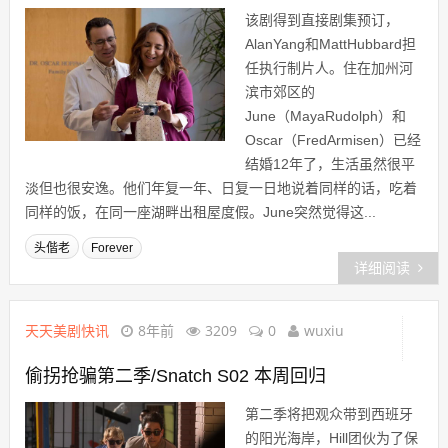
该剧得到直接剧集预订，
AlanYang和MattHubbard担
任执行制片人。住在加州河
滨市郊区的
June（MayaRudolph）和
Oscar（FredArmisen）已经
结婚12年了，生活虽然很平
淡但也很安逸。他们年复一年、日复一日地说着同样的话，吃着
同样的饭，在同一座湖畔出租屋度假。June突然觉得这...
头偕老
Forever
详细阅读
天天美剧快讯
8年前
3209
0
wuxiu
偷拐抢骗第二季/Snatch S02 本周回归
第二季将把观众带到西班牙
的阳光海岸，Hill团伙为了保